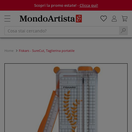
Scopri la promo estate! -
Clicca qui!
Home
Fiskars - SureCut, Taglierina portatile