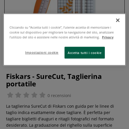
Cliccando su “Accetta tutti i cookie”, l'utente accetta di memorizzare i
cookie sul dispositivo per migliorare la navigazione del sito, analizzare
l'utilizzo del sito e assistere nelle nostre attività di marketing.
Privacy
Impostazioni cookie
Accetta tutti i cookie
Fiskars - SureCut, Taglierina
portatile
0 recensioni
La taglierina SureCut di Fiskars con guida per le linee di
taglio indica esattamente dove tagliare. È perfetta per
tagliare biglietti d'auguri e ritagli fotografici nel formato
desiderato. La graduazione del righello sulla superficie