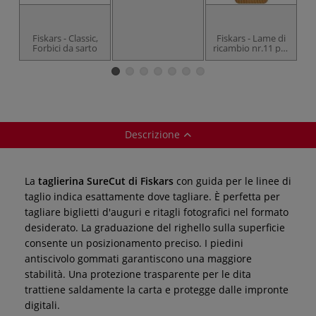
Fiskars - Classic,
Fiskars - Lame di
Forbici da sarto
ricambio nr.11 per
a
cutter anulare
Descrizione
La
taglierina SureCut di Fiskars
con guida per le linee di
taglio indica esattamente dove tagliare. È perfetta per
tagliare biglietti d'auguri e ritagli fotografici nel formato
desiderato. La graduazione del righello sulla superficie
consente un posizionamento preciso. I piedini
antiscivolo gommati garantiscono una maggiore
stabilità. Una protezione trasparente per le dita
trattiene saldamente la carta e protegge dalle impronte
digitali.