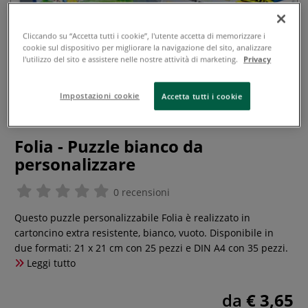
Cliccando su “Accetta tutti i cookie”, l'utente accetta di memorizzare i
cookie sul dispositivo per migliorare la navigazione del sito, analizzare
l'utilizzo del sito e assistere nelle nostre attività di marketing.
Privacy
Impostazioni cookie
Accetta tutti i cookie
Folia - Puzzle bianco da
personalizzare
0 recensioni
Questo puzzle personalizzabile Folia è realizzato in
cartoncino extra resistente, bianco, vuoto. Disponibile in
due formati: 21 x 21 cm con 25 pezzi e DIN A4 con 35 pezzi.
Leggi tutto
da
€ 3,65