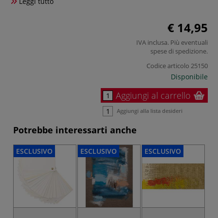
Leggi tutto
€ 14,95
IVA inclusa. Più eventuali
spese di spedizione
.
Codice articolo
25150
Disponibile
Aggiungi al carrello
Aggiungi alla lista desideri
Potrebbe interessarti anche
ESCLUSIVO
ESCLUSIVO
ESCLUSIVO
ES