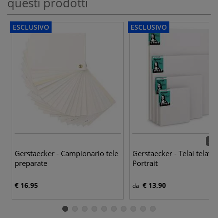
questi prodotti
ESCLUSIVO
ESCLUSIVO
22 v
Gerstaecker - Campionario tele
Gerstaecker - Telai telati
preparate
Portrait
€ 16,95
€ 13,90
da