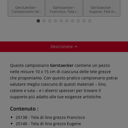
Gerstaecker -
Gerstaecker -
Gerstaecker -
Campionario tele
Francisco, Tela in
Eugene, Tela in
preparate
lino non
lino non
preparata, 320
preparata, 300
g/mq
g/mq
Descrizione
Questo campionario
Gerstaecker
contiene un pezzo
nelle misure 10 x 15 cm di ciascuna delle tele grezze
che proponiamo. Con questo pratico campionario potrai
valutare meglio ciascuno di questi materiali – lino,
cotone e iuta – e i diversi spessori per trovare il
supporto più adatto alle tue esigenze artistiche.
Contenuto :
25138 - Tela di lino grezzo Francisco
25140 - Tela di lino grezzo Eugene