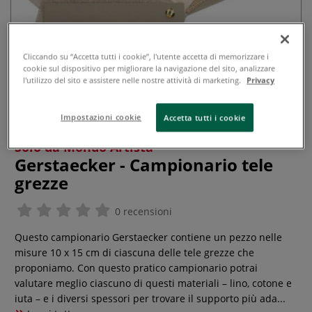
Cliccando su “Accetta tutti i cookie”, l'utente accetta di memorizzare i
cookie sul dispositivo per migliorare la navigazione del sito, analizzare
l'utilizzo del sito e assistere nelle nostre attività di marketing.
Privacy
Impostazioni cookie
Accetta tutti i cookie
Solo da Mondo Artista
Gerstaecker - Campionario tele
grezze
0 recensioni
Questo campionario Gerstaecker contiene un pezzo nelle
misure 10 x 15 cm di ciascuna delle tele grezze che
proponiamo. Con questo pratico campionario potrai
valutare meglio ciascuno di questi materiali – lino, cotone e
iuta – e i diversi spessori per trovare il supporto più ada...