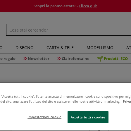
Scopri la promo estate! -
Clicca qui!
IO
DISEGNO
CARTA & TELE
MODELLISMO
AT
o regalo
Newsletter
Clairefontaine
Prodotti ECO
“Accetta tutti i cookie”, l'utente accetta di memorizzare i cookie sul dispositivo per migl
Solo da Mond
el sito, analizzare l'utilizzo del sito e assistere nelle nostre attività di marketing.
Priv
Gerstaeck
Impostazioni cookie
Accetta tutti i cookie