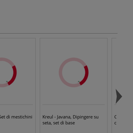
Set di mestichini
Kreul - Javana, Dipingere su
Clairefon
seta, set di base
cartone 