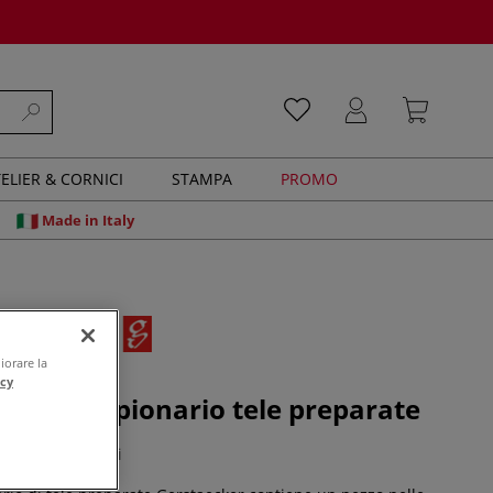
ELIER & CORNICI
STAMPA
PROMO
Made in Italy
iorare la
o Artista
acy
er - Campionario tele preparate
0 recensioni