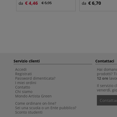
€ 4,46
€ 6,70
€ 5,95
da
da
Servizio clienti
Contattaci
Accedi
Hai domande
Registrati
prodotti? 
Password dimenticata?
12 ore
lavor
I miei ordini
Il servizio 
Contatto
venerdì, gio
Chi siamo
Mondo Artista Green
Contattac
Come ordinare on-line?
Sei una scuola o un Ente pubblico?
Sconto studenti