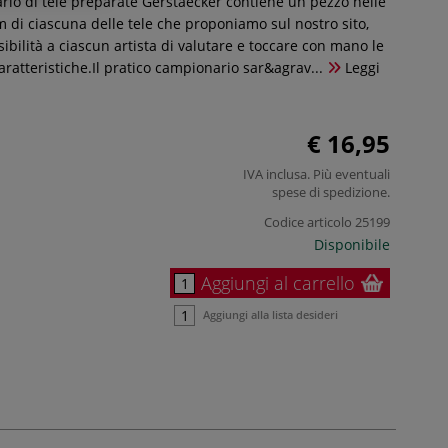
io di tele preparate Gerstaecker contiene un pezzo nelle
 di ciascuna delle tele che proponiamo sul nostro sito,
ssibilità a ciascun artista di valutare e toccare con mano le
caratteristiche.Il pratico campionario sar&agrav...
Leggi
€ 16,95
IVA inclusa. Più eventuali
spese di spedizione
.
Codice articolo
25199
Disponibile
Aggiungi al carrello
Aggiungi alla lista desideri