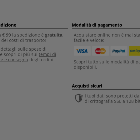
edizione
Modalità di pagamento
a
€ 99
la spedizione è
gratuita
.
Acquistare online non è mai sta
dei costi di trasporto!
facile e veloce:
i dettagli sulle
spese di
e scopri di più sui
tempi di
ne e consegna
degli ordini.
Scopri tutto sulle
modalità di 
disponibili.
Acquisti sicuri
I tuoi dati sono protetti d
di crittografia SSL a 128 bi