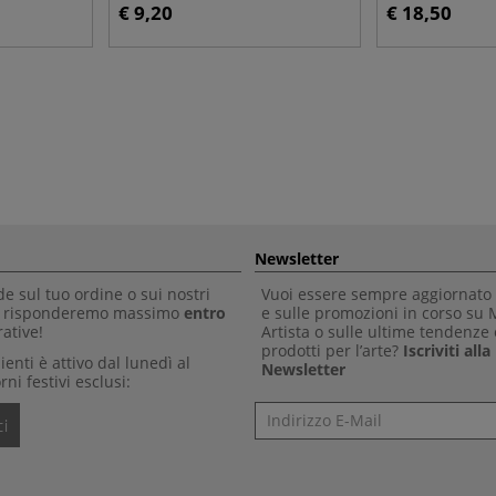
€ 9,20
€ 18,50
Newsletter
 sul tuo ordine o sui nostri
Vuoi essere sempre aggiornato 
Ti risponderemo massimo
entro
e sulle promozioni in corso su
ative!
Artista o sulle ultime tendenze 
prodotti per l’arte?
Iscriviti all
clienti è attivo dal lunedì al
Newsletter
rni festivi esclusi:
Newsletter
i