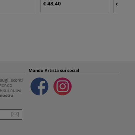
€ 48,40
€ 1,
da
Mondo Artista sui social
sugli sconti
 Mondo
e sui nuovi
a nostra