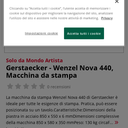
Cliccando su “Accetta tutti i cookie”, l'utente accetta di memorizzare i
cookie sul dispositivo per migliorare la navigazione del sito, analizzare
l'utilizzo del sito e assistere nelle nostre attività di marketing.
Privacy
Impostazioni cookie
Accetta tutti i cookie
Solo da Mondo Artista
Gerstaecker - Wenzel Nova 440,
Macchina da stampa
0 recensioni
La macchina da stampa Wenzel Nova 440 di Gerstaecker è
ideale per tutte le esigenze di stampa. Pratica, può essere
posizionata su un tavolo.Caratteristiche:Dimensioni della
piastra in acciaio 850 x 550 x 6 mmDimensioni complessive
della macchina 850 x 580 x 350 mmPeso: 130 kg circaF...