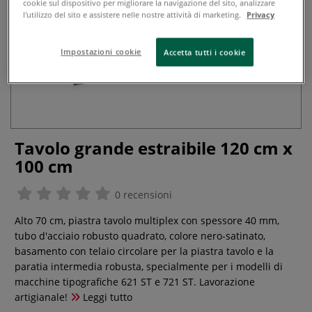
cookie sul dispositivo per migliorare la navigazione del sito, analizzare
l'utilizzo del sito e assistere nelle nostre attività di marketing.
Privacy
Impostazioni cookie
Accetta tutti i cookie
Tavolo grande estraibile 120 cm x
100 cm
0 recensioni
Alto 70 cm, piastra tavolo multiplex con spessore 40 mm,
tubo d'acciaio robusto quadrato, colore nero-satinato,
basamento con telaio circolare per la piastra tavolo e la
paratia intermedia robusta, specialmente per i modelli di
macchine tipografiche 621 ST e 721 ST. Lavorazione
artigianale!
Leggi tutto