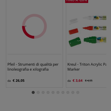
38
Pfeil - Strumenti di qualità per
Kreul - Triton Acrylic Pain
linoleografia e xilografia
Marker
€ 26,05
€ 3,64
da
da
€ 4,55