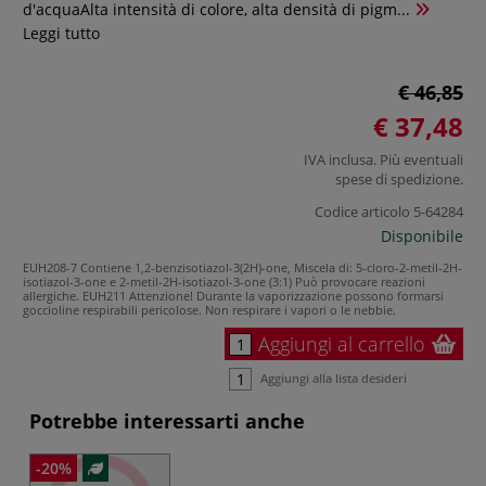
d'acquaAlta intensità di colore, alta densità di pigm...
Leggi tutto
€ 46,85
€ 37,48
IVA inclusa. Più eventuali
spese di spedizione
.
Codice articolo
5-64284
Disponibile
EUH208-7 Contiene 1,2-benzisotiazol-3(2H)-one, Miscela di: 5-cloro-2-metil-2H-
isotiazol-3-one e 2-metil-2H-isotiazol-3-one (3:1) Può provocare reazioni
allergiche.
EUH211 Attenzione! Durante la vaporizzazione possono formarsi
goccioline respirabili pericolose. Non respirare i vapori o le nebbie.
Aggiungi al carrello
Aggiungi alla lista desideri
Potrebbe interessarti anche
-20%