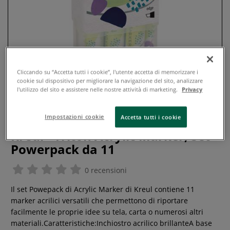
Cliccando su “Accetta tutti i cookie”, l'utente accetta di memorizzare i
cookie sul dispositivo per migliorare la navigazione del sito, analizzare
l'utilizzo del sito e assistere nelle nostre attività di marketing.
Privacy
Impostazioni cookie
Accetta tutti i cookie
Kreul - Triton Acrylic Marker, Set
Powerpack da 11
0 recensioni
Il set Powepack di Acrylic Marker di Kreul contiene 11
marker acrilici versatili che permettono di riportare
facilmente le proprie idee su tela, carta o numerosi altri
materiali.Caratteristiche:Inchiostro acrilico brillanteA base