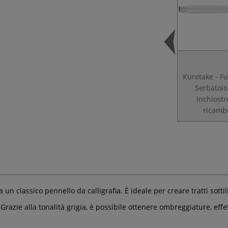
Kuretake - F
Serbatoio
inchiostr
ricamb
 un classico pennello da calligrafia. È ideale per creare tratti sottili 
azie alla tonalità grigia, è possibile ottenere ombreggiature, effett