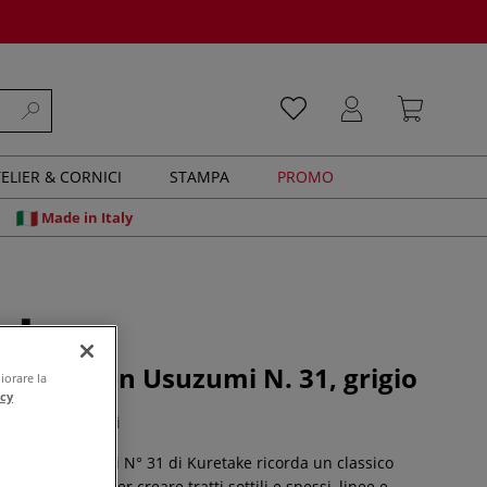
ELIER & CORNICI
STAMPA
PROMO
Made in Italy
- Fude Pen Usuzumi N. 31, grigio
iorare la
acy
0 recensioni
ude Pen Usuzumi N° 31 di Kuretake ricorda un classico
rafia. È ideale per creare tratti sottili e spessi, linee e