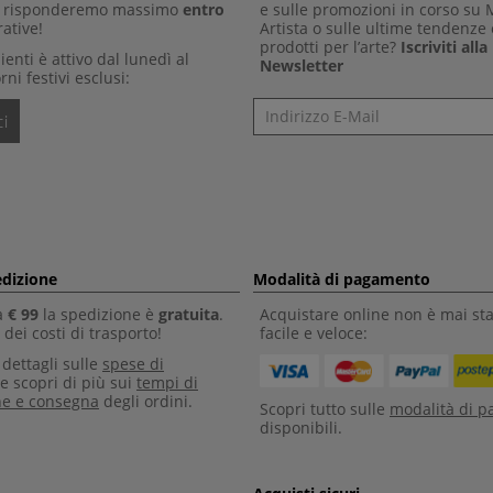
Ti risponderemo massimo
entro
e sulle promozioni in corso su
ative!
Artista o sulle ultime tendenze 
prodotti per l’arte?
Iscriviti all
clienti è attivo dal lunedì al
Newsletter
rni festivi esclusi:
Newsletter
i
edizione
Modalità di pagamento
a
€ 99
la spedizione è
gratuita
.
Acquistare online non è mai sta
dei costi di trasporto!
facile e veloce:
i dettagli sulle
spese di
e scopri di più sui
tempi di
ne e consegna
degli ordini.
Scopri tutto sulle
modalità di 
disponibili.