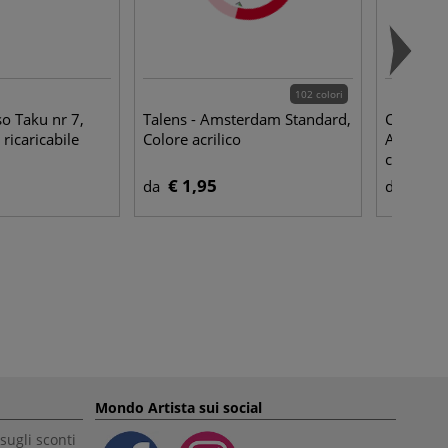
102 colori
o Taku nr 7,
Talens - Amsterdam Standard,
Clairefon
ricaricabile
Colore acrilico
Album da
copertina
€ 1,95
€ 6,
da
da
Mondo Artista sui social
sugli sconti