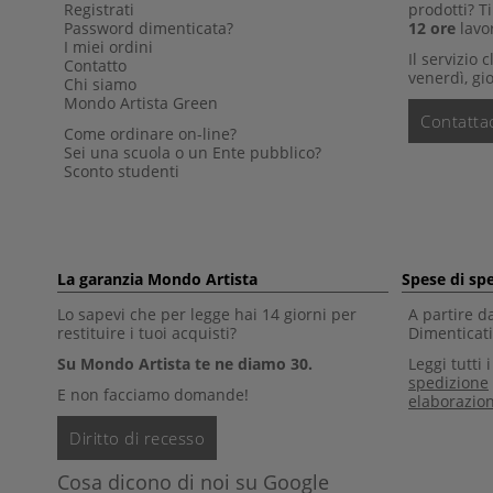
Registrati
prodotti? 
Password dimenticata?
12 ore
lavor
I miei ordini
Il servizio 
Contatto
venerdì, gio
Chi siamo
Mondo Artista Green
Contattac
Come ordinare on-line?
Sei una scuola o un Ente pubblico?
Sconto studenti
La garanzia Mondo Artista
Spese di sp
Lo sapevi che per legge hai 14 giorni per
A partire d
restituire i tuoi acquisti?
Dimenticati 
Su Mondo Artista te ne diamo 30.
Leggi tutti 
spedizione
E non facciamo domande!
elaborazio
Diritto di recesso
Cosa dicono di noi su Google