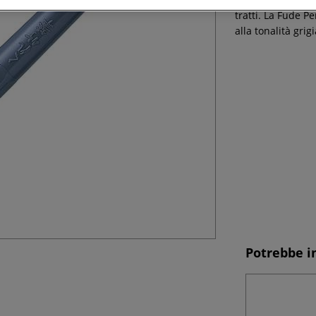
tratti. La Fude P
alla tonalità grig
Potrebbe i