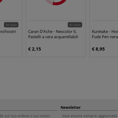
29 colori
87 colori
Inchiostri
Caran D'Ache - Neocolor II,
Kuretake - Hos
Pastelli a cera acquerellabili
Fude Pen nera 
€ 2,15
€ 8,95
Newsletter
 sul tuo ordine o sui nostri
Vuoi essere sempre aggiornato 