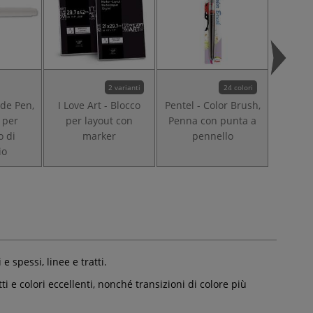
2 varianti
24 colori
ude Pen,
I Love Art - Blocco
Pentel - Color Brush,
Faber-C
 per
per layout con
Penna con punta a
ar
o di
marker
pennello
io
e spessi, linee e tratti.
i e colori eccellenti, nonché transizioni di colore più