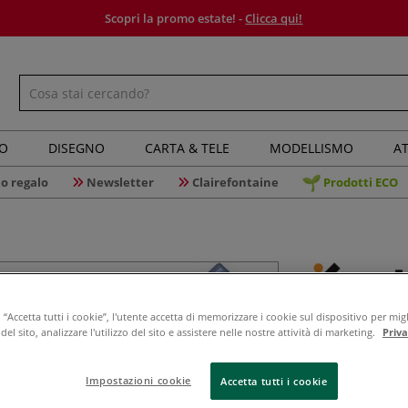
Scopri la promo estate! -
Clicca qui!
IO
DISEGNO
CARTA & TELE
MODELLISMO
AT
o regalo
Newsletter
Clairefontaine
Prodotti ECO
Kuretake 
“Accetta tutti i cookie”, l'utente accetta di memorizzare i cookie sul dispositivo per migl
el sito, analizzare l'utilizzo del sito e assistere nelle nostre attività di marketing.
Priv
Impostazioni cookie
Accetta tutti i cookie
La punta della F
pennello da callig