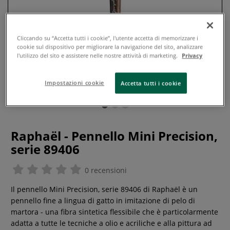
Cliccando su “Accetta tutti i cookie”, l'utente accetta di memorizzare i
cookie sul dispositivo per migliorare la navigazione del sito, analizzare
l'utilizzo del sito e assistere nelle nostre attività di marketing.
Privacy
Impostazioni cookie
Accetta tutti i cookie
Raphaël - Pennello Mini Precision,
serie 89406
0 recensioni
Il pennello Mini Precision, serie 89406 di Raphaël è un
pennello fine a lingua di gatto in imitazione di pelo di
martora - una fibra sintetica flessibile che è particolarmente
adatta a tutte le tecniche a olio e acriliche e alla pittura ad