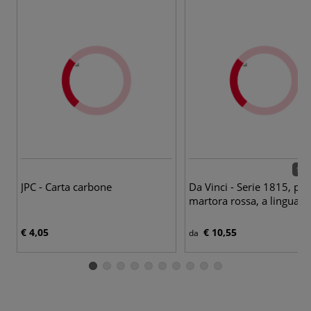
17 p
JPC - Carta carbone
Da Vinci - Serie 1815, pel
martora rossa, a lingua di
€ 4,05
€ 10,55
da