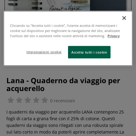
Cliccando su “Accetta tutti i cookie”, l'utente accetta di memorizzare i
cookie sul dispositivo per migliorare la navigazione del sito, analizzare
l'utilizzo del sito e assistere nelle nostre attività di marketing.
Privacy
Impostazioni cookie
Accetta tutti i cookie
Lana - Quaderno da viaggio per
acquerello
0 recensioni
I quaderni da viaggio per acquerello LANA contengono 25
fogli di carta a grana fine con il 25% di cotone. Questi
quaderni da viaggio sono rilegati con una robusta spirale
sul lato corto in modo da poterli aprire completamente.La