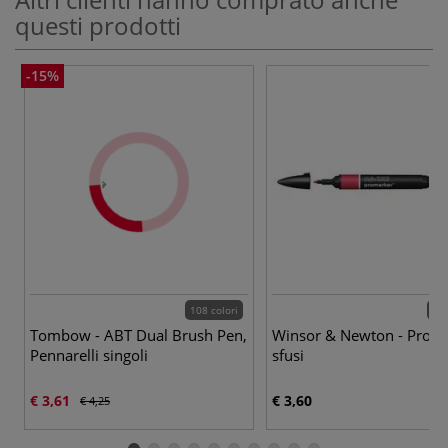
questi prodotti
-15%
108 colori
201
Tombow - ABT Dual Brush Pen,
Winsor & Newton - Prom
Pennarelli singoli
sfusi
€ 3,61
€ 3,60
€ 4,25