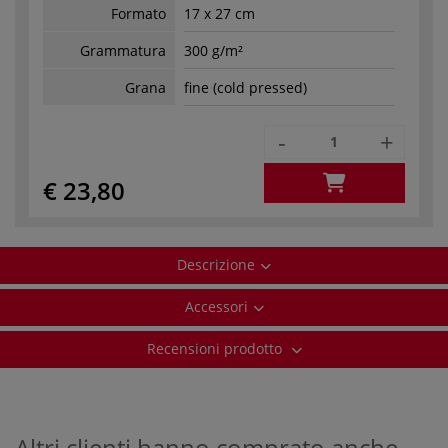
Formato
17 x 27 cm
Grammatura
300 g/m²
Grana
fine (cold pressed)
-
+
€ 23,80
Descrizione
Accessori
Recensioni prodotto
Altri clienti hanno comprato anche