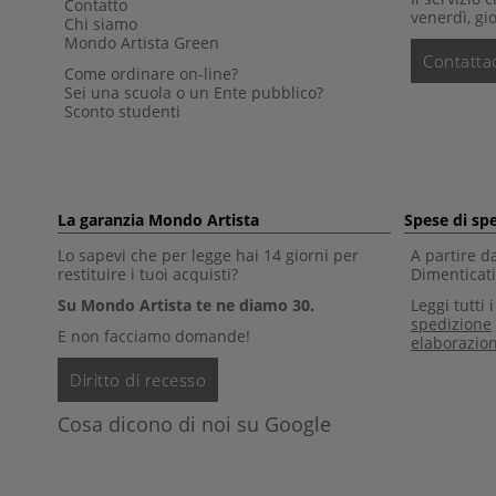
Contatto
venerdì, gio
Chi siamo
Mondo Artista Green
Contattac
Come ordinare on-line?
Sei una scuola o un Ente pubblico?
Sconto studenti
La garanzia Mondo Artista
Spese di sp
Lo sapevi che per legge hai 14 giorni per
A partire d
restituire i tuoi acquisti?
Dimenticati 
Su Mondo Artista te ne diamo 30.
Leggi tutti 
spedizione
E non facciamo domande!
elaborazio
Diritto di recesso
Cosa dicono di noi su Google