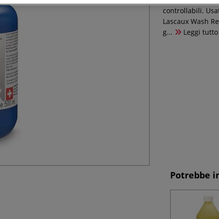
controllabili. Us
Lascaux Wash Res
g...
Leggi tutto
Potrebbe i