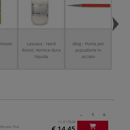
emover
Lascaux - Hard
Abig - Punta per
Abig 
Resist, Vernice dura
acquaforte in
ac
liquida
acciaio
-
+
1 l:
€ 170,00
€ 14,45
(2H)-one. Può