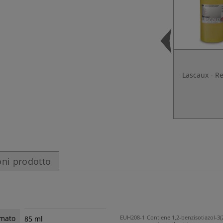
Lascaux - R
ni prodotto
EUH208-1 Contiene 1,2-benzisotiazol-3
rmato
85 ml