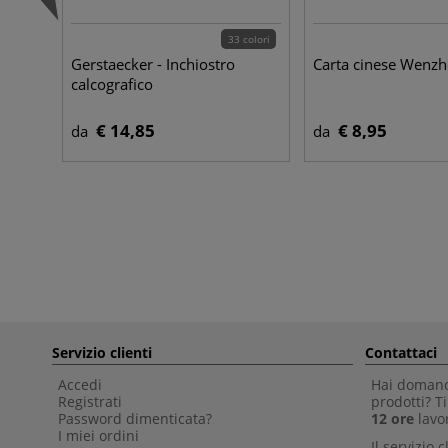
33 colori
Gerstaecker - Inchiostro
Carta cinese Wenzho
calcografico
€ 14,85
€ 8,95
da
da
Servizio clienti
Contattaci
Accedi
Hai domande
Registrati
prodotti? 
Password dimenticata?
12 ore
lavor
I miei ordini
Il servizio 