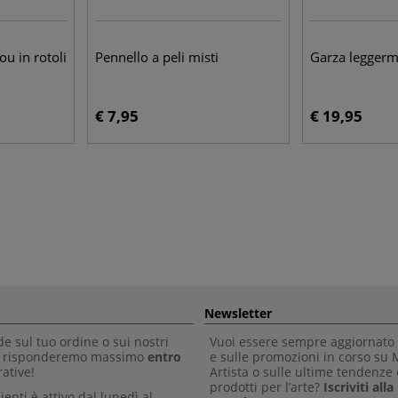
u in rotoli
Pennello a peli misti
Garza leggerm
€ 7,95
€ 19,95
Newsletter
 sul tuo ordine o sui nostri
Vuoi essere sempre aggiornato 
Ti risponderemo massimo
entro
e sulle promozioni in corso su
ative!
Artista o sulle ultime tendenze 
prodotti per l’arte?
Iscriviti all
clienti è attivo dal lunedì al