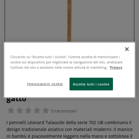
Cliccando su “Accetta tutti i cookie”, l'utente accetta di memorizzare i
cookie sul dispositivo per migliorare la navigazione del sito, analizzare
l'utilizzo del sito e assistere nelle nostre attività di marketing.
Privacy
Léonard - Serie 02 UB, Bambou
Impostazioni cookie
Accetta tutti i cookie
Talaoutki, Pennelli a lingua di
gatto
0 recensioni
I pennelli Léonard Talaoutki della serie 702 UB combinano il
design tradizionale asiatico con materiali moderni: il manico
in bambù è piacevolmente leggero nella mano e sottolinea il