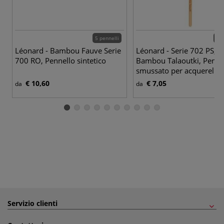
5 pennelli
3 p
Léonard - Bambou Fauve Serie
Léonard - Serie 702 PS,
700 RO, Pennello sintetico
Bambou Talaoutki, Penne
smussato per acquerello
€ 10,60
€ 7,05
da
da
Servizio clienti