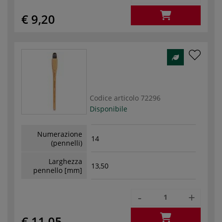
€ 9,20
Codice articolo
72296
Disponibile
Numerazione
14
(pennelli)
Larghezza
13,50
pennello [mm]
-
+
€ 11,05