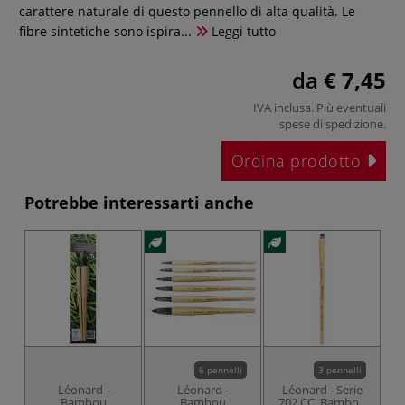
carattere naturale di questo pennello di alta qualità. Le
fibre sintetiche sono ispira...
Leggi tutto
da
€ 7,45
IVA inclusa. Più eventuali
spese di spedizione
.
Ordina prodotto
Potrebbe interessarti anche
6 pennelli
3 pennelli
Léonard -
Léonard -
Léonard - Serie
Bambou
Bambou
702 CC, Bambou
7