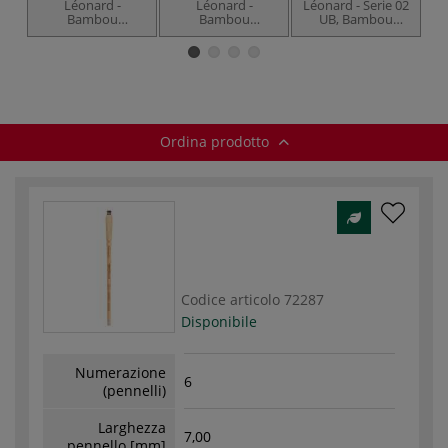
Léonard -
Léonard -
Léonard - Serie 02
Bambou
Bambou
UB, Bambou
7
Talaoutki Serie
Talaoutki, Serie
Talaoutki, Pennelli
702 RO, Set di
702RO, Pennello
a lingua di gatto
pennelli sintetici
per acquerello
Ordina prodotto
Codice articolo
72287
Disponibile
Numerazione
6
(pennelli)
Larghezza
7,00
pennello [mm]