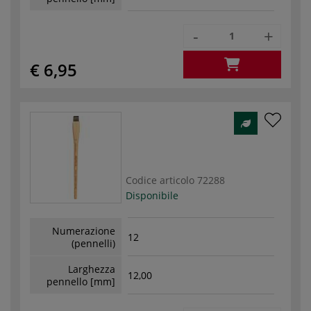
-
+
€ 6,95
Codice articolo
72288
Disponibile
Numerazione
12
(pennelli)
Larghezza
12,00
pennello [mm]