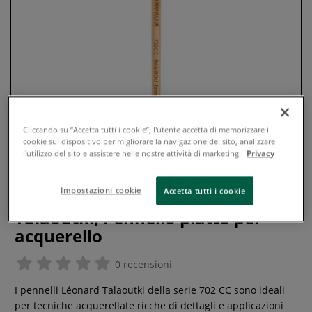
Cliccando su “Accetta tutti i cookie”, l'utente accetta di memorizzare i
cookie sul dispositivo per migliorare la navigazione del sito, analizzare
l'utilizzo del sito e assistere nelle nostre attività di marketing.
Privacy
Impostazioni cookie
Accetta tutti i cookie
Léonard - Serie 702 CC, Bambou
Talaoutki, Pennello piatto per
acquerello
0 recensioni
I pennelli Léonard Talaoutki della serie 702 CC sono ideali
per tecniche acquerellate ricche di dettagli e applicazioni