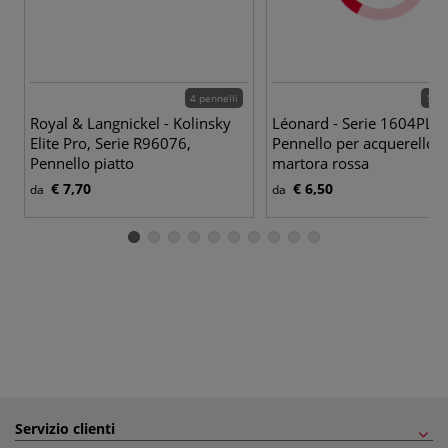
4 pennelli
10 p
Royal & Langnickel - Kolinsky
Léonard - Serie 1604PL,
Elite Pro, Serie R96076,
Pennello per acquerello, 
Pennello piatto
martora rossa
€ 7,70
€ 6,50
da
da
Servizio clienti