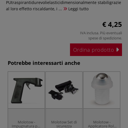
PUtraspirantidurevolielasticidimensionalmente stabiligrazie
al loro effetto riscaldante, i ...
Leggi tutto
€ 4,25
IVA inclusa. Più eventuali
spese di spedizione
.
Ordina prodotto
Potrebbe interessarti anche
Molotow -
Molotow Set di
Molotow -
Mo
Impugnatura per
sicurezza
Applicatore Roll-