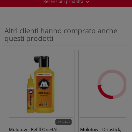
Recensioni prodotto
Altri clienti hanno comprato anche
questi prodotti
72 colori
13
Molotow - Refill One4All,
Molotow - Dripstick,