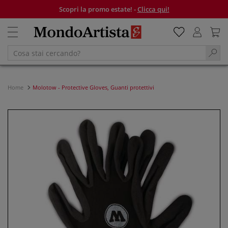
Scopri la promo estate! -
Clicca qui!
Home
Molotow - Protective Gloves, Guanti protettivi