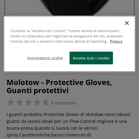
Cliccando su “Accetta tutti i cookie”, l'utente accetta di memorizzare i
cookie sul dispositivo per migliorare la navigazione del sito, analizzare
l'utilizzo del sito e assistere nelle nostre attività di marketing.
Privacy
Impostazioni cookie
Accetta tutti i cookie
Molotow - Protective Gloves,
Guanti protettivi
0 recensioni
I guanti protettivi Protective Gloves di Molotow sono robusti
guanti da lavoro ideali per un Flow-Control migliore e una
buona presa quando si lavora con le vernici
spray.Caratteristiche:basso contenuto di