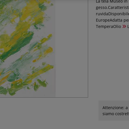
La tela Museo in 
gesso.Caratteris
ruvidaDisponibile
EuropeAdatta per
TemperaOlio
L
Attenzione: a 
siamo costret