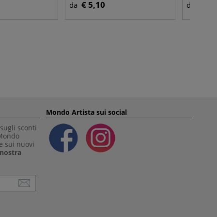
€ 5,10
€ 2,
da
da
Mondo Artista sui social
sugli sconti
 Mondo
e sui nuovi
a nostra