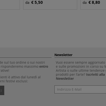
€ 5,50
€ 8,80
da
da
Newsletter
 sul tuo ordine o sui nostri
Vuoi essere sempre aggiornato 
Ti risponderemo massimo
entro
e sulle promozioni in corso su
ative!
Artista o sulle ultime tendenze 
prodotti per l’arte?
Iscriviti all
clienti è attivo dal lunedì al
Newsletter
rni festivi esclusi:
Newsletter
i