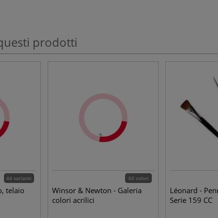
questi prodotti
44 varianti
60 colori
, telaio
Winsor & Newton - Galeria
Léonard - Pen
colori acrilici
Serie 159 CC