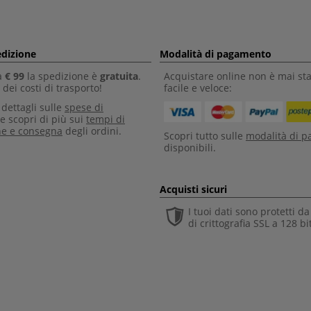
edizione
Modalità di pagamento
a
€ 99
la spedizione è
gratuita
.
Acquistare online non è mai sta
dei costi di trasporto!
facile e veloce:
i dettagli sulle
spese di
e scopri di più sui
tempi di
ne e consegna
degli ordini.
Scopri tutto sulle
modalità di 
disponibili.
Acquisti sicuri
I tuoi dati sono protetti d
di crittografia SSL a 128 bi