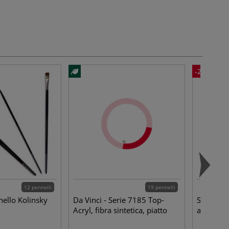
-20%
12 pennelli
19 pennelli
nello Kolinsky
Da Vinci - Serie 7185 Top-
Sennelier
Acryl, fibra sintetica, piatto
acrilici