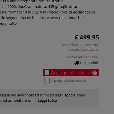
100% lino è preparata con tre strati di
tiche:100% linoGrammatura: 435 g/mqStruttura
 nel formato 10 m x 2,10 m (rotolo)Priva di acidiMade in
 le seguenti tecniche pittoriche:AcrilicoGouache/
eggi tutto
€ 499,95
IVA inclusa. Più eventuali
spese di spedizione
.
Codice articolo
85643
Disponibile
Aggiungi al carrello
Aggiungi alla lista desideri
causa dei sovrapprezzi richiesti dagli spedizionieri
ti ad addebitare un ...
Leggi tutto