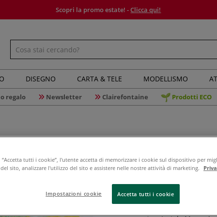
Scopri la promo estate! -
Clicca qui!
IO
DISEGNO
CARTA & TELE
MODELLISMO
AT
o regalo
Newsletter
Clairefontaine
Prodotti ECO
“Accetta tutti i cookie”, l'utente accetta di memorizzare i cookie sul dispositivo per migl
Museo - R
el sito, analizzare l'utilizzo del sito e assistere nelle nostre attività di marketing.
Priv
preparat
Impostazioni cookie
Accetta tutti i cookie