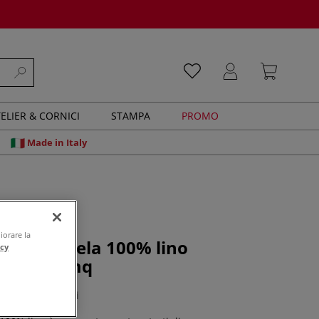
ELIER & CORNICI
STAMPA
PROMO
Made in Italy
iorare la
otolo di tela 100% lino
acy
a, 435 g/mq
0 recensioni