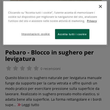
Cliccando su “Accetta tutti i cookie”, l'utente accetta di memorizzare i
cookie sul dispositivo per migliorare la navigazione del sito, analizzare
l'utilizzo del sito e assistere nelle nostre attività di marketing.
Privacy
Impostazioni cookie
Accetta tutti i cookie
Pebaro - Blocco in sughero per
levigatura
0 recensioni
Questo blocco in sughero naturale per levigatura manuale
funge da supporto per la carta vetrata e offre quindi un
modo pratico per esercitare pressione sulla superficie da
lavorare. Realizzato in sughero pressato molto elastico, si
adatta bene alla superficie. La forma rettangolare e i bordi
supe...
Leggi tutto