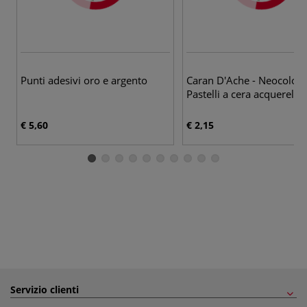
86
Punti adesivi oro e argento
Caran D'Ache - Neocolor I
Pastelli a cera acquerellab
€ 5,60
€ 2,15
Servizio clienti