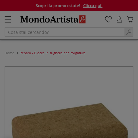
Scopri la promo estate! -
Clicca qui!
Home
Pebaro - Blocco in sughero per levigatura