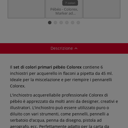
7 colori
Pébéo - Colorex,
I 
Marker ad
inchiostro per
acquerello
Descrizione
Il
set di colori primari pébéo Colorex
contiene 6
inchiostri per acquerello in flaconi a pipetta da 45 ml.
Ideale per la miscelazione e per riempire i pennarelli
Colorex.
L'inchiostro acquerellabile professionale Colorex di
pébéo è apprezzato da molti anni da designer, creativi e
illustratori. L'inchiostro può essere utilizzato puro o
diluito con vari strumenti, come pennelli, pennelli a
serbatoio d'acqua, penna da disegno, pistola ad
aerografo, ecc. Perfettamente adatto per la carta da