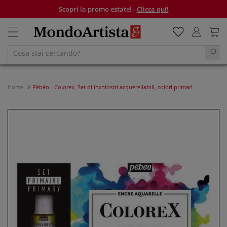
Scopri la promo estate! -
Clicca qui!
Home
Pébéo - Colorex, Set di inchiostri acquerellabili, colori primari