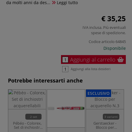
da molti anni da des...
Leggi tutto
€ 35,25
IVA inclusa. Più eventuali
spese di spedizione
.
Codice articolo
64845
Disponibile
Aggiungi al carrello
Aggiungi alla lista desideri
Potrebbe interessarti anche
ESCLUSIVO
MU
2 set
3 varianti
Pébéo - Colorex,
Gerstaecker -
Set di inchiostri
Blocco per
acquerellabili
acquerello N.3