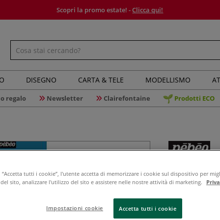
Scopri la promo estate! -
Clicca qui!
IO
DISEGNO
CARTA & TELE
MODELLISMO
AT
o regalo
Newsletter
Clairefontaine
Prodotti ECO
Pébéo - Se
“Accetta tutti i cookie”, l'utente accetta di memorizzare i cookie sul dispositivo per migl
rotondi e 
el sito, analizzare l'utilizzo del sito e assistere nelle nostre attività di marketing.
Priv
Impostazioni cookie
Accetta tutti i cookie