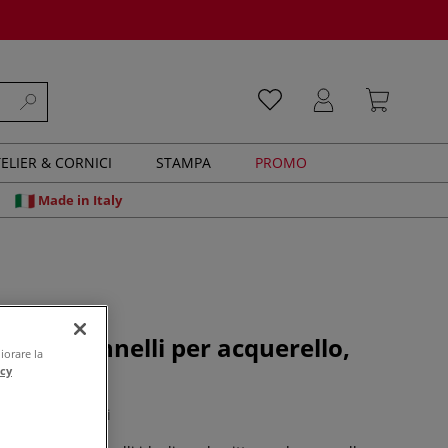
ELIER & CORNICI
STAMPA
PROMO
Made in Italy
t di 8 pennelli per acquerello,
iorare la
piatti
acy
0 recensioni