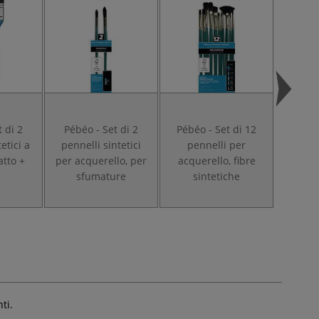
 di 2
Pébéo - Set di 2
Pébéo - Set di 12
Pébéo
etici a
pennelli sintetici
pennelli per
pen
atto +
per acquerello, per
acquerello, fibre
acqu
sfumature
sintetiche
d
ti.