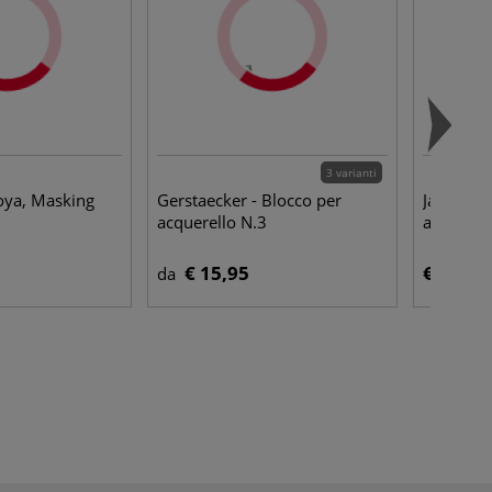
3 varianti
Goya, Masking
Gerstaecker - Blocco per
Jaxon - S
acquerello N.3
acquerel
€ 15,95
€ 8,65
da