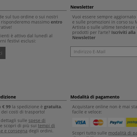
Newsletter
 sul tuo ordine o sui nostri
Vuoi essere sempre aggiornato 
Ti risponderemo massimo
entro
e sulle promozioni in corso su
ative!
Artista o sulle ultime tendenze 
prodotti per l’arte?
Iscriviti all
clienti è attivo dal lunedì al
Newsletter
rni festivi esclusi:
Newsletter
i
edizione
Modalità di pagamento
a
€ 99
la spedizione è
gratuita
.
Acquistare online non è mai sta
dei costi di trasporto!
facile e veloce:
i dettagli sulle
spese di
e scopri di più sui
tempi di
ne e consegna
degli ordini.
Scopri tutto sulle
modalità di 