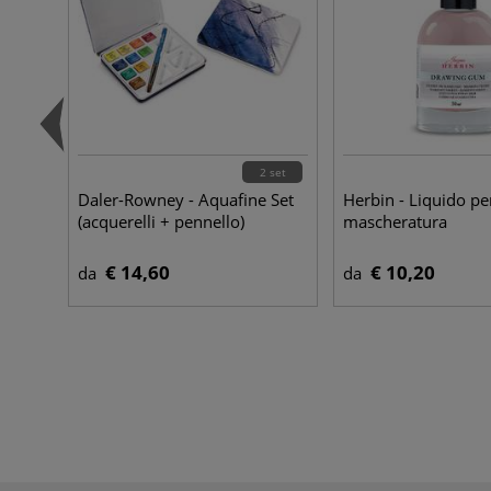
2 set
Daler-Rowney - Aquafine Set
Herbin - Liquido pe
(acquerelli + pennello)
mascheratura
€ 14,60
€ 10,20
da
da