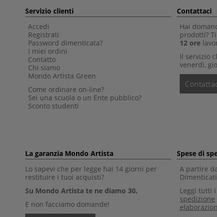
Servizio clienti
Contattaci
Accedi
Hai domande
Registrati
prodotti? 
Password dimenticata?
12 ore
lavor
I miei ordini
Il servizio 
Contatto
venerdì, gio
Chi siamo
Mondo Artista Green
Contattac
Come ordinare on-line?
Sei una scuola o un Ente pubblico?
Sconto studenti
La garanzia Mondo Artista
Spese di sp
Lo sapevi che per legge hai 14 giorni per
A partire d
restituire i tuoi acquisti?
Dimenticati 
Su Mondo Artista te ne diamo 30.
Leggi tutti 
spedizione
E non facciamo domande!
elaborazio