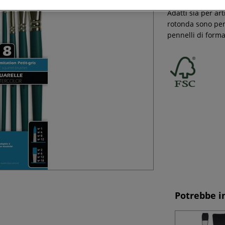
Questo set Pébéo 
Adatti sia per art
rotonda sono perfe
pennelli di forma 
Potrebbe i