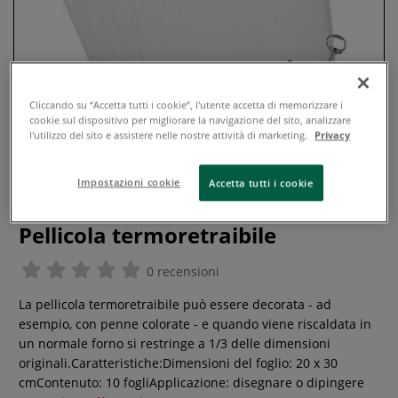
Cliccando su “Accetta tutti i cookie”, l'utente accetta di memorizzare i
cookie sul dispositivo per migliorare la navigazione del sito, analizzare
l'utilizzo del sito e assistere nelle nostre attività di marketing.
Privacy
Impostazioni cookie
Accetta tutti i cookie
Pellicola termoretraibile
0 recensioni
La pellicola termoretraibile può essere decorata - ad
esempio, con penne colorate - e quando viene riscaldata in
un normale forno si restringe a 1/3 delle dimensioni
originali.Caratteristiche:Dimensioni del foglio: 20 x 30
cmContenuto: 10 fogliApplicazione: disegnare o dipingere