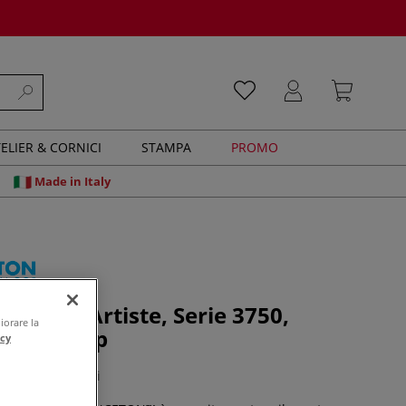
ELIER & CORNICI
STAMPA
PROMO
Made in Italy
- Select Artiste, Serie 3750,
iorare la
 Black Mop
acy
0 recensioni