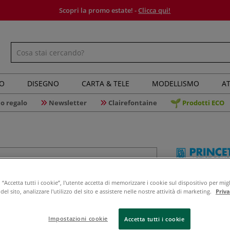
Scopri la promo estate! -
Clicca qui!
IO
DISEGNO
CARTA & TELE
MODELLISMO
AT
o regalo
Newsletter
Clairefontaine
Prodotti ECO
Princeton 
“Accetta tutti i cookie”, l'utente accetta di memorizzare i cookie sul dispositivo per migl
Pennello
el sito, analizzare l'utilizzo del sito e assistere nelle nostre attività di marketing.
Priv
Impostazioni cookie
Accetta tutti i cookie