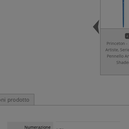
4
Princeton - 
Artiste, Seri
Pennello A
Shade
ni prodotto
Numerazione