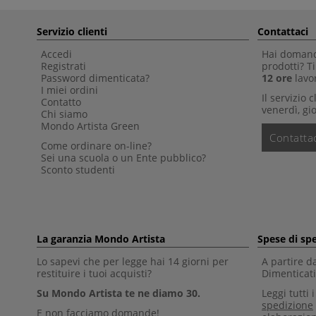
Servizio clienti
Contattaci
Accedi
Hai domande
Registrati
prodotti? 
Password dimenticata?
12 ore
lavor
I miei ordini
Il servizio 
Contatto
venerdì, gio
Chi siamo
Mondo Artista Green
Contattac
Come ordinare on-line?
Sei una scuola o un Ente pubblico?
Sconto studenti
La garanzia Mondo Artista
Spese di sp
Lo sapevi che per legge hai 14 giorni per
A partire d
restituire i tuoi acquisti?
Dimenticati 
Su Mondo Artista te ne diamo 30.
Leggi tutti 
spedizione
E non facciamo domande!