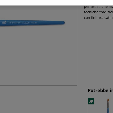
La serie Select
per artisti che la
tecniche tradizio
con finitura sati
Potrebbe i