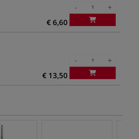
-
+
€ 6,60
-
+
€ 13,50