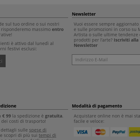
Newsletter
 sul tuo ordine o sui nostri
Vuoi essere sempre aggiornato 
Ti risponderemo massimo
entro
e sulle promozioni in corso su
ative!
Artista o sulle ultime tendenze 
prodotti per l’arte?
Iscriviti all
clienti è attivo dal lunedì al
Newsletter
rni festivi esclusi:
Newsletter
i
edizione
Modalità di pagamento
a
€ 99
la spedizione è
gratuita
.
Acquistare online non è mai sta
dei costi di trasporto!
facile e veloce:
i dettagli sulle
spese di
e scopri di più sui
tempi di