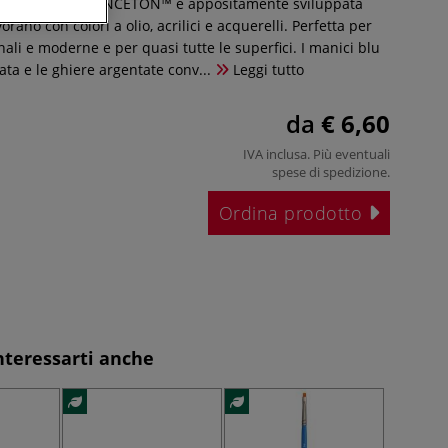
™ ARTISTE™ di PRINCETON™ è appositamente sviluppata
vorano con colori a olio, acrilici e acquerelli. Perfetta per
nali e moderne e per quasi tutte le superfici. I manici blu
nata e le ghiere argentate conv...
Leggi tutto
da
€ 6,60
IVA inclusa. Più eventuali
spese di spedizione
.
Ordina prodotto
nteressarti anche