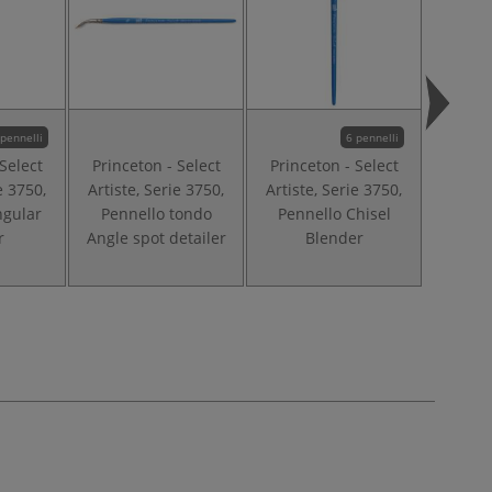
 pennelli
6 pennelli
Select
Princeton - Select
Princeton - Select
Prince
e 3750,
Artiste, Serie 3750,
Artiste, Serie 3750,
Artiste
ngular
Pennello tondo
Pennello Chisel
Penn
r
Angle spot detailer
Blender
Deerf