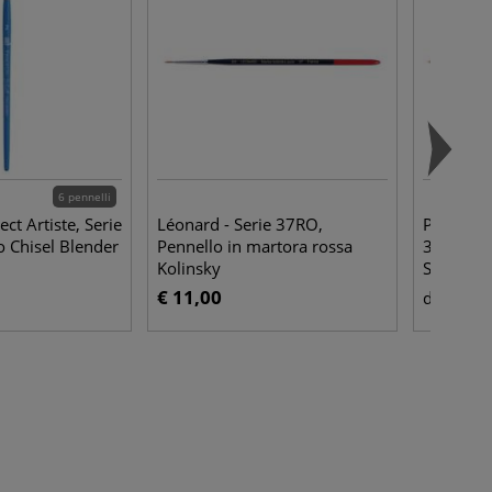
6 pennelli
ect Artiste, Serie
Léonard - Serie 37RO,
Princeton
o Chisel Blender
Pennello in martora rossa
3750, Pen
Kolinsky
Scumble
€ 11,00
€ 4,
da