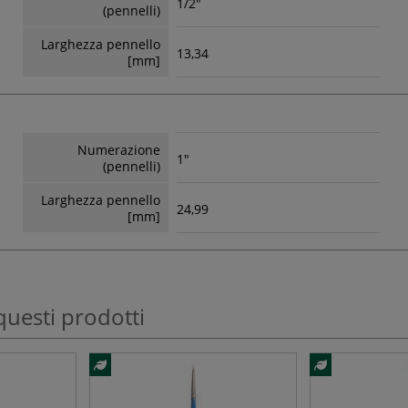
1/2"
(pennelli)
Larghezza pennello
13,34
[mm]
Numerazione
1"
(pennelli)
Larghezza pennello
24,99
[mm]
questi prodotti