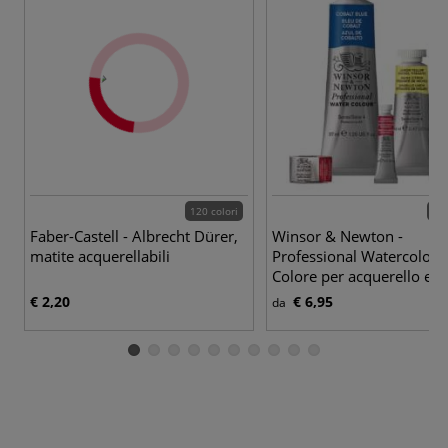
120 colori
115
Faber-Castell - Albrecht Dürer,
Winsor & Newton -
matite acquerellabili
Professional Watercolour
Colore per acquerello ext
€ 2,20
€ 6,95
da