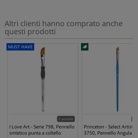
Altri clienti hanno comprato anche
questi prodotti
MUST HAVE
5 pennelli
4 p
I Love Art - Serie 798, Pennello
Princeton - Select Artiste,
sintetico punta a coltello
3750, Pennello Angular 