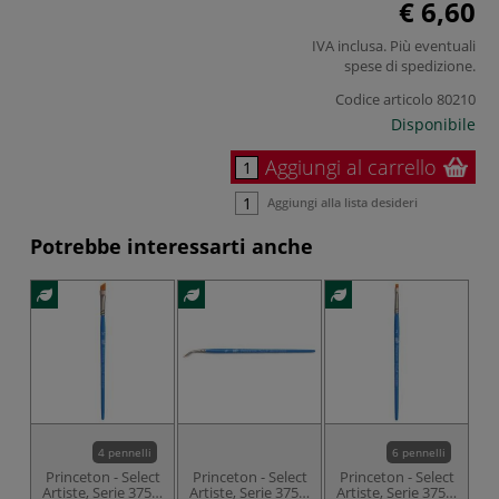
€ 6,60
IVA inclusa. Più eventuali
spese di spedizione
.
Codice articolo
80210
Disponibile
Aggiungi al carrello
Aggiungi alla lista desideri
Potrebbe interessarti anche
4 pennelli
6 pennelli
Princeton - Select
Princeton - Select
Princeton - Select
Pr
Artiste, Serie 3750,
Artiste, Serie 3750,
Artiste, Serie 3750,
Ar