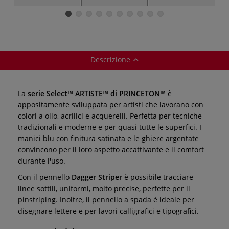
Pennello Angular
Pennello tondo
Pennello Chisel
Shader
Angle spot
Blender
D
detailer
Descrizione
La
serie Select™ ARTISTE™ di PRINCETON™
è
appositamente sviluppata per artisti che lavorano con
colori a olio, acrilici e acquerelli. Perfetta per tecniche
tradizionali e moderne e per quasi tutte le superfici. I
manici blu con finitura satinata e le ghiere argentate
convincono per il loro aspetto accattivante e il comfort
durante l'uso.
Con il pennello
Dagger
Striper
è possibile tracciare
linee sottili, uniformi, molto precise, perfette per il
pinstriping. Inoltre, il pennello a spada è ideale per
disegnare lettere e per lavori calligrafici e tipografici.