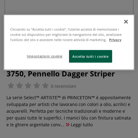
Cliccando su “Accetta tutti i cookie”, l'utente accetta di memorizzare i
cookie sul dispositivo per migliorare la navigazione del sito, analizzare
l'utilizzo del sito e assistere nelle nostre attività di marketing.
Privacy
Impostazioni cookie
Accetta tutti i cookie
Princeton - Select Artiste, Serie
3750, Pennello Dagger Striper
0 recensioni
La serie Select™ ARTISTE™ di PRINCETON™ è appositamente
sviluppata per artisti che lavorano con colori a olio, acrilici e
acquerelli. Perfetta per tecniche tradizionali e moderne e
per quasi tutte le superfici. I manici blu con finitura satinata
e le ghiere argentate conv...
Leggi tutto