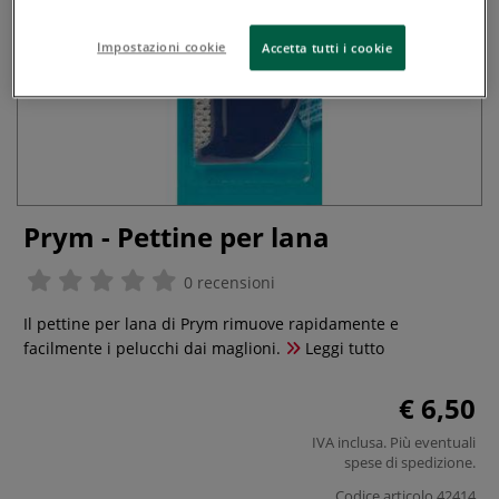
Impostazioni cookie
Accetta tutti i cookie
Prym - Pettine per lana
0 recensioni
Il pettine per lana di Prym rimuove rapidamente e
facilmente i pelucchi dai maglioni.
Leggi tutto
€ 6,50
IVA inclusa. Più eventuali
spese di spedizione
.
Codice articolo
42414