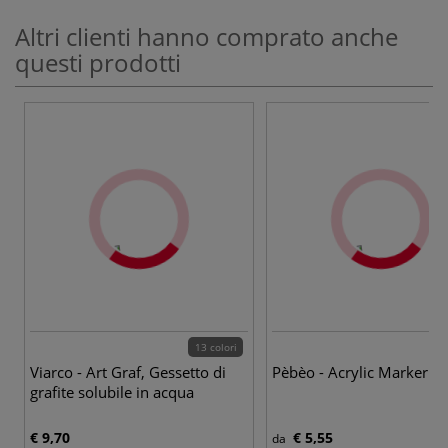
Altri clienti hanno comprato anche
questi prodotti
13 colori
47
Viarco - Art Graf, Gessetto di
Pèbèo - Acrylic Marker
grafite solubile in acqua
€ 9,70
€ 5,55
da