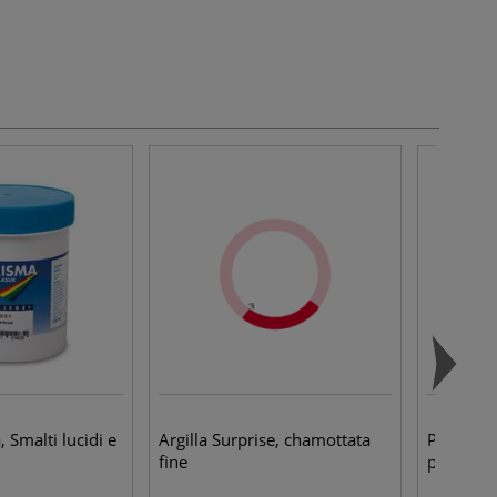
 Smalti lucidi e
Argilla Surprise, chamottata
Pyrotec 
fine
per camp