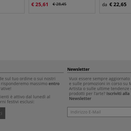
€ 25,61
€ 22,65
€ 28,45
da
Newsletter
 sul tuo ordine o sui nostri
Vuoi essere sempre aggiornato 
Ti risponderemo massimo
entro
e sulle promozioni in corso su
ative!
Artista o sulle ultime tendenze 
prodotti per l’arte?
Iscriviti all
clienti è attivo dal lunedì al
Newsletter
rni festivi esclusi:
Newsletter
i