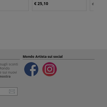
€ 25,10
€ 18
da
Mondo Artista sui social
sugli sconti
 Mondo
e sui nuovi
a nostra