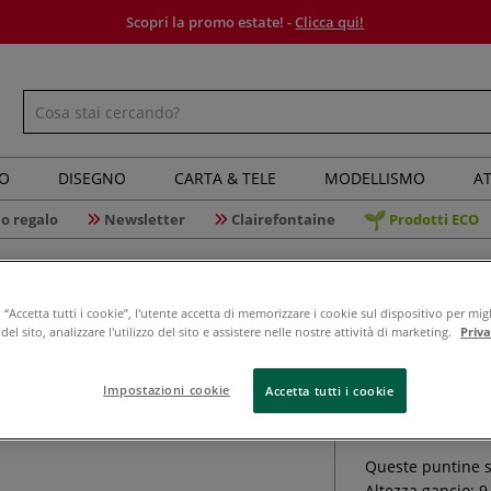
Scopri la promo estate! -
Clicca qui!
IO
DISEGNO
CARTA & TELE
MODELLISMO
AT
o regalo
Newsletter
Clairefontaine
Prodotti ECO
“Accetta tutti i cookie”, l'utente accetta di memorizzare i cookie sul dispositivo per migl
el sito, analizzare l'utilizzo del sito e assistere nelle nostre attività di marketing.
Priv
Puntine s
Impostazioni cookie
Accetta tutti i cookie
Queste puntine s
Altezza gancio: 