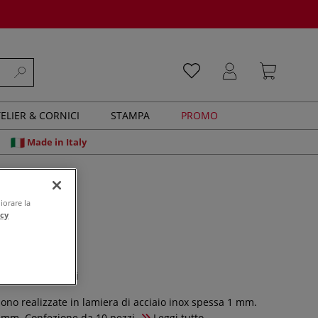
ELIER & CORNICI
STAMPA
PROMO
Made in Italy
iorare la
acy
ingole
0 recensioni
ono realizzate in lamiera di acciaio inox spessa 1 mm.
9 mm. Confezione da 10 pezzi.
Leggi tutto