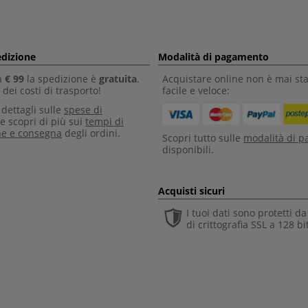
edizione
Modalità di pagamento
a
€ 99
la spedizione è
gratuita
.
Acquistare online non è mai sta
dei costi di trasporto!
facile e veloce:
i dettagli sulle
spese di
e scopri di più sui
tempi di
ne e consegna
degli ordini.
Scopri tutto sulle
modalità di 
disponibili.
Acquisti sicuri
I tuoi dati sono protetti d
di crittografia SSL a 128 bi