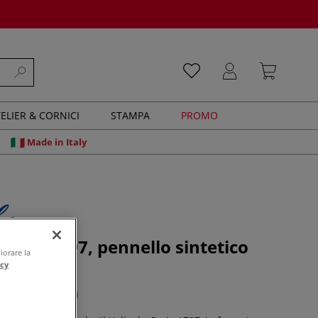
ELIER & CORNICI
STAMPA
PROMO
Made in Italy
 Serie 1797, pennello sintetico
iorare la
, tondo
acy
0 recensioni