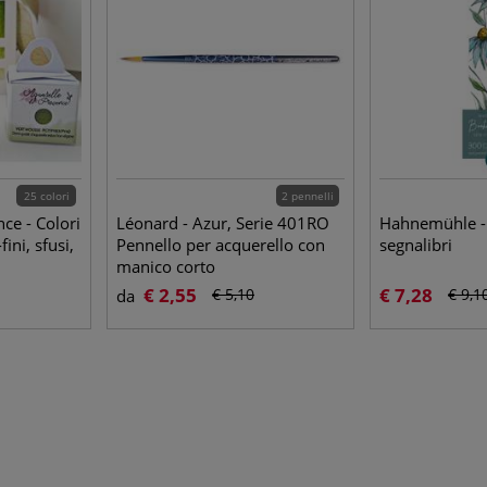
25 colori
2 pennelli
ce - Colori
Léonard - Azur, Serie 401RO
Hahnemühle - 
ini, sfusi,
Pennello per acquerello con
segnalibri
manico corto
€ 2,55
€ 7,28
€ 5,10
€ 9,1
da