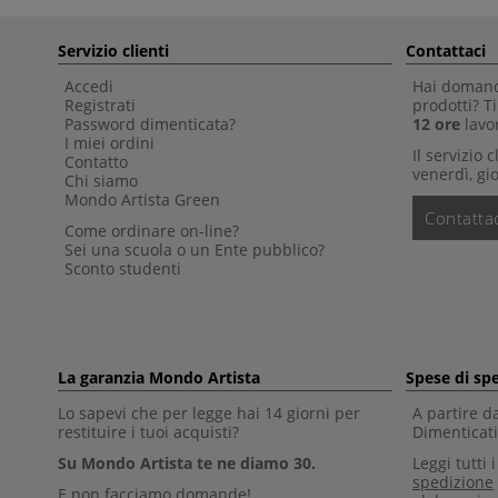
Servizio clienti
Contattaci
Accedi
Hai domande
Registrati
prodotti? 
Password dimenticata?
12 ore
lavor
I miei ordini
Il servizio 
Contatto
venerdì, gio
Chi siamo
Mondo Artista Green
Contattac
Come ordinare on-line?
Sei una scuola o un Ente pubblico?
Sconto studenti
La garanzia Mondo Artista
Spese di sp
Lo sapevi che per legge hai 14 giorni per
A partire d
restituire i tuoi acquisti?
Dimenticati 
Su Mondo Artista te ne diamo 30.
Leggi tutti 
spedizione
E non facciamo domande!