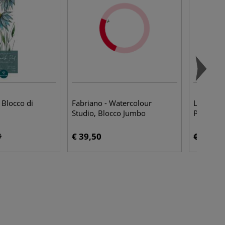
Blocco di
Fabriano - Watercolour
Lyra - A
Studio, Blocco Jumbo
Pennarel
€ 39,50
€ 2,50
0