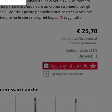
tico innovativo Raphaël Kolinsky Serie 1797, in formato
le da portare ovunque ed è un ottimo strumento per gli
ano all'aperto. Questo pennello sintetico è realizzato con
iva che ha le stesse propriet&agr...
Leggi tutto
€ 25,70
IVA inclusa. Più eventuali
spese di spedizione
.
Codice articolo
65375
Disponibile
Aggiungi al carrello
Aggiungi alla lista desideri
nteressarti anche