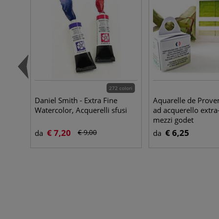
272 colori
Daniel Smith - Extra Fine
Aquarelle de Proven
Watercolor, Acquerelli sfusi
ad acquerello extra-f
mezzi godet
€ 7,20
€ 6,25
€ 9,00
da
da