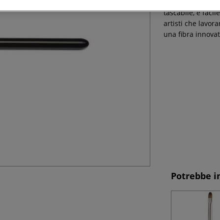
Il pennello sinte
tascabile, è faci
artisti che lavor
una fibra innovat
Potrebbe i