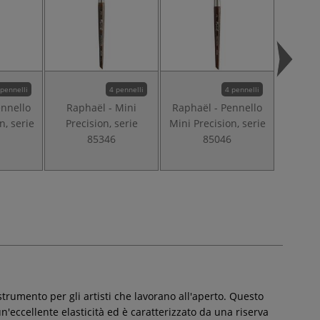
 pennelli
4 pennelli
4 pennelli
ennello
Raphaël - Mini
Raphaël - Pennello
Rapha
n, serie
Precision, serie
Mini Precision, serie
pennel
6
85346
85046
strumento per gli artisti che lavorano all'aperto. Questo
n'eccellente elasticità ed è caratterizzato da una riserva