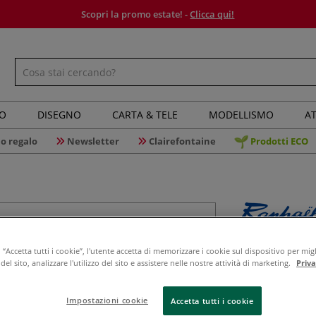
Scopri la promo estate! -
Clicca qui!
IO
DISEGNO
CARTA & TELE
MODELLISMO
AT
o regalo
Newsletter
Clairefontaine
Prodotti ECO
Raphaël -
“Accetta tutti i cookie”, l'utente accetta di memorizzare i cookie sul dispositivo per migl
tascabile
el sito, analizzare l'utilizzo del sito e assistere nelle nostre attività di marketing.
Priv
Impostazioni cookie
Accetta tutti i cookie