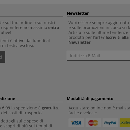
Newsletter
 sul tuo ordine o sui nostri
Vuoi essere sempre aggiornato 
Ti risponderemo massimo
entro
e sulle promozioni in corso su
ative!
Artista o sulle ultime tendenze 
prodotti per l’arte?
Iscriviti all
clienti è attivo dal lunedì al
Newsletter
rni festivi esclusi:
Newsletter
i
edizione
Modalità di pagamento
a
€ 99
la spedizione è
gratuita
.
Acquistare online non è mai sta
dei costi di trasporto!
facile e veloce:
i dettagli sulle
spese di
e scopri di più sui
tempi di