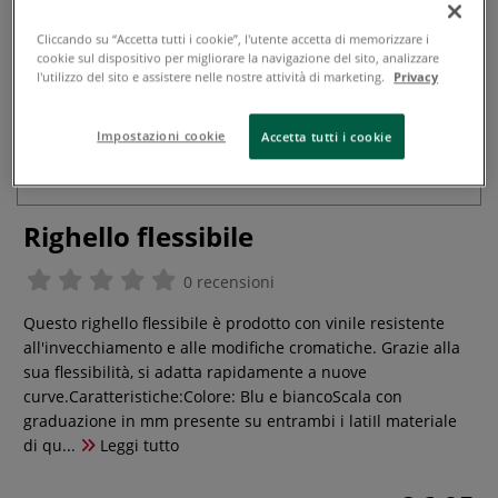
Cliccando su “Accetta tutti i cookie”, l'utente accetta di memorizzare i
cookie sul dispositivo per migliorare la navigazione del sito, analizzare
l'utilizzo del sito e assistere nelle nostre attività di marketing.
Privacy
Impostazioni cookie
Accetta tutti i cookie
Righello flessibile
0 recensioni
Questo righello flessibile è prodotto con vinile resistente
all'invecchiamento e alle modifiche cromatiche. Grazie alla
sua flessibilità, si adatta rapidamente a nuove
curve.Caratteristiche:Colore: Blu e biancoScala con
graduazione in mm presente su entrambi i latiIl materiale
di qu...
Leggi tutto