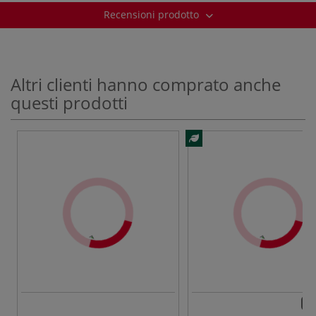
Recensioni prodotto
Altri clienti hanno comprato anche
questi prodotti
120