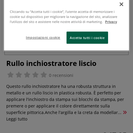
Cliccando su “Accetta tutti i cookie”, l'utente accetta di memorizzare i
cookie sul dispositivo per migliorare la navigazione del sito, analizzare
l'utilizzo del sito e assistere nelle nostre attività di marketing.
Privacy
Impostazioni cookie
Accetta tutti i cookie
Rullo inchiostratore liscio
0 recensioni
Questo rullo inchiostratore ha una robusta struttura in
metallo e un rullo liscio in plastica robusta. È perfetto per
applicare l'inchiostro da stampa sui blocchi da stampa, per
premere o per applicare il colore direttamente sulla
superficie pittorica.Anche l'argilla e la creta da modellar...
Leggi tutto