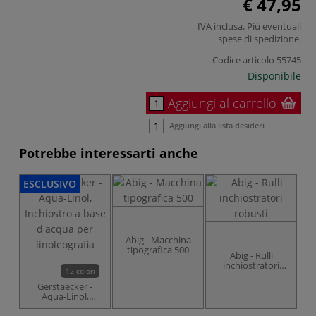
€ 47,95
IVA inclusa. Più eventuali
spese di spedizione
.
Codice articolo
55745
Disponibile
Aggiungi al carrello
Aggiungi alla lista desideri
Potrebbe interessarti anche
ESCLUSIVO
Abig - Macchina
tipografica 500
Abig - Rulli
inchiostratori
12 colori
robusti
Gerstaecker -
Aqua-Linol,
Inchiostro a base
d'acqua per