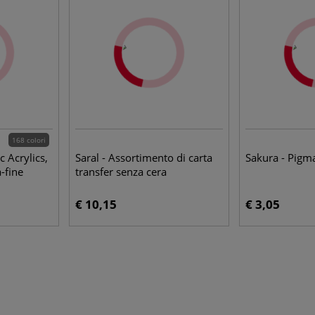
168 colori
c Acrylics,
Saral - Assortimento di carta
Sakura - Pigm
a-fine
transfer senza cera
€ 10,15
€ 3,05