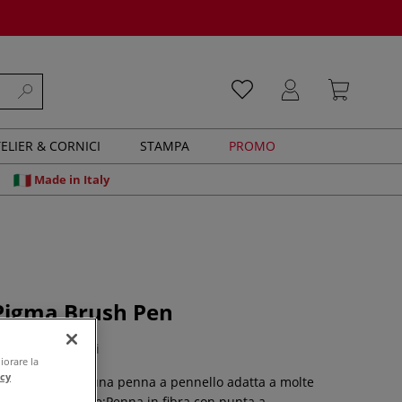
ELIER & CORNICI
STAMPA
PROMO
Made in Italy
 Pigma Brush Pen
0 recensioni
iorare la
acy
 BRUSH Pen è una penna a pennello adatta a molte
he.Caratteristiche:Penna in fibra con punta a