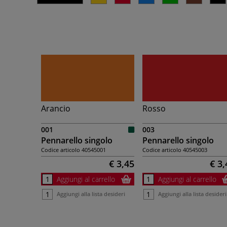
Arancio
Rosso
001
003
Pennarello singolo
Pennarello singolo
Codice articolo
40545001
Codice articolo
40545003
€ 3,45
€ 3,
Aggiungi al carrello
Aggiungi al carrello
Aggiungi alla lista desideri
Aggiungi alla lista desideri