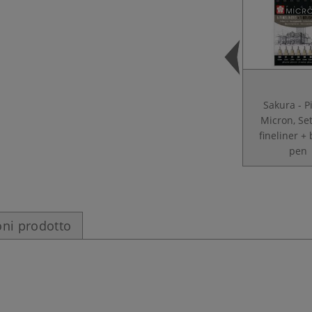
Sakura - 
Micron, Se
fineliner +
pen
ni prodotto