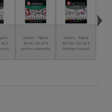
Pigma
Sakura - Pigma
Sakura - Pigma
Sakura
t da 6
Brush, Set di 9
Micron, Set da 9
Ma
 brush
penne a pennello
fineliner colorati