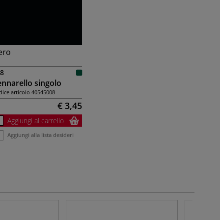
ero
8
nnarello singolo
ice articolo
40545008
€ 3,45
Aggiungi al carrello
Aggiungi alla lista desideri