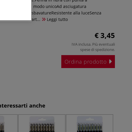
ro pigmentato in modo unicoAd asciugatura
 all'acqua e alle sbavatureResistente alla luceSenza
 attraverso la cart...
Leggi tutto
€ 3,45
IVA inclusa. Più eventuali
spese di spedizione
.
Ordina prodotto
nteressarti anche