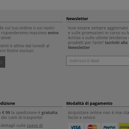
Newsletter
 sul tuo ordine o sui nostri
Vuoi essere sempre aggiornato 
Ti risponderemo massimo
entro
e sulle promozioni in corso su
ative!
Artista o sulle ultime tendenze 
prodotti per l’arte?
Iscriviti all
clienti è attivo dal lunedì al
Newsletter
rni festivi esclusi:
Newsletter
i
edizione
Modalità di pagamento
a
€ 99
la spedizione è
gratuita
.
Acquistare online non è mai sta
dei costi di trasporto!
facile e veloce:
i dettagli sulle
spese di