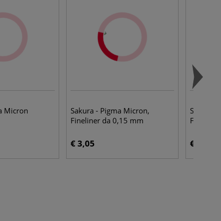
a Micron
Sakura - Pigma Micron,
Sakura -
Fineliner da 0,15 mm
Fineline
€ 3,05
€ 3,05