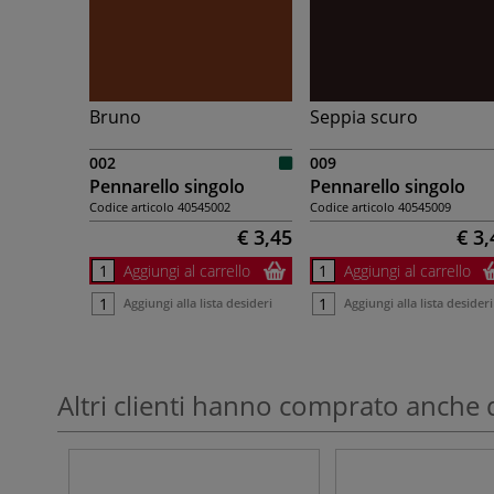
Bruno
Seppia scuro
002
009
Pennarello singolo
Pennarello singolo
Codice articolo
40545002
Codice articolo
40545009
€ 3,45
€ 3,
Aggiungi al carrello
Aggiungi al carrello
Aggiungi alla lista desideri
Aggiungi alla lista desideri
Altri clienti hanno comprato anche 