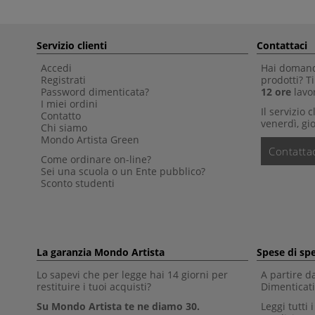
Servizio clienti
Contattaci
Accedi
Hai domande
Registrati
prodotti? 
Password dimenticata?
12 ore
lavor
I miei ordini
Il servizio 
Contatto
venerdì, gio
Chi siamo
Mondo Artista Green
Contattac
Come ordinare on-line?
Sei una scuola o un Ente pubblico?
Sconto studenti
La garanzia Mondo Artista
Spese di sp
Lo sapevi che per legge hai 14 giorni per
A partire d
restituire i tuoi acquisti?
Dimenticati 
Su Mondo Artista te ne diamo 30.
Leggi tutti 