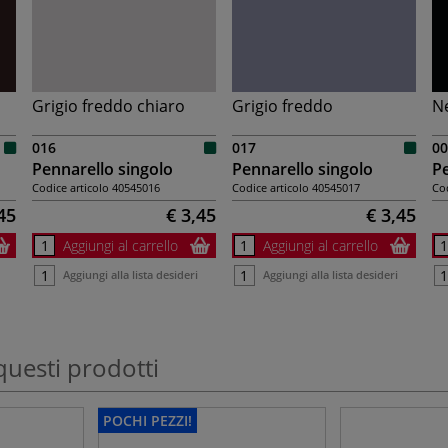
Grigio freddo chiaro
Grigio freddo
N
016
017
00
Pennarello singolo
Pennarello singolo
Pe
Codice articolo
40545016
Codice articolo
40545017
Cod
45
€ 3,45
€ 3,45
Aggiungi al carrello
Aggiungi al carrello
Aggiungi alla lista desideri
Aggiungi alla lista desideri
questi prodotti
POCHI PEZZI!