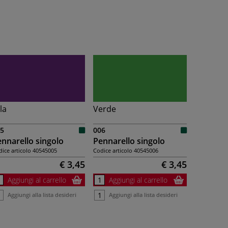
lla
Verde
5
006
nnarello singolo
Pennarello singolo
ice articolo
40545005
Codice articolo
40545006
€ 3,45
€ 3,45
Aggiungi al carrello
Aggiungi al carrello
Aggiungi alla lista desideri
Aggiungi alla lista desideri