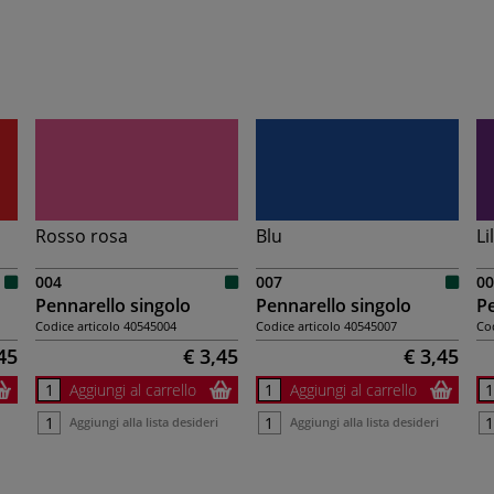
Rosso rosa
Blu
Li
004
007
00
Pennarello singolo
Pennarello singolo
Pe
Codice articolo
40545004
Codice articolo
40545007
Cod
45
€ 3,45
€ 3,45
Aggiungi al carrello
Aggiungi al carrello
Aggiungi alla lista desideri
Aggiungi alla lista desideri