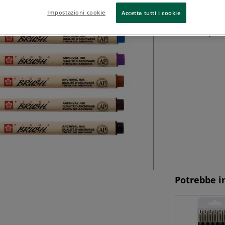
pennelloInchiost
Impostazioni cookie
Accetta tutti i cookie
rapidaResistente
acidiNon trapassa
Potrebbe i