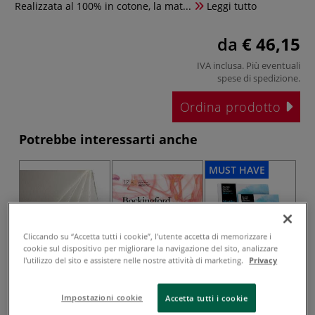
Realizzata al 100% in cotone, la mat...
Leggi tutto
da
€ 46,15
IVA inclusa. Più eventuali
spese di spedizione
.
Ordina prodotto
Potrebbe interessarti anche
MUST HAVE
MU
Cliccando su “Accetta tutti i cookie”, l'utente accetta di memorizzare i
cookie sul dispositivo per migliorare la navigazione del sito, analizzare
l'utilizzo del sito e assistere nelle nostre attività di marketing.
Privacy
Saunders
Bockingford
I Love Art - Blocco
Waterford - Carta
Watercolour
di carta per
Impostazioni cookie
Accetta tutti i cookie
per acquerello,
Paper - Blocco per
acquerello
a
fogli
acquerello 300