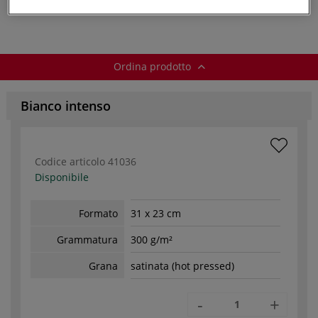
g/mq
Ordina prodotto
Bianco intenso
Codice articolo
41036
Disponibile
Formato
31 x 23 cm
Grammatura
300 g/m²
Grana
satinata (hot pressed)
-
+