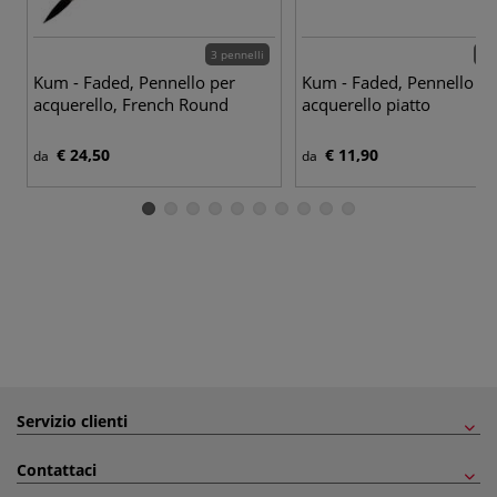
3 pennelli
7 p
Kum - Faded, Pennello per
Kum - Faded, Pennello pe
acquerello, French Round
acquerello piatto
€ 24,50
€ 11,90
da
da
Servizio clienti
Contattaci