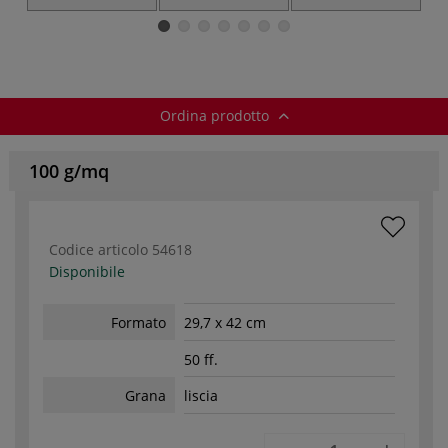
grafite
matite di grafite
doppio con
serbatoio
Ordina prodotto
100 g/mq
Codice articolo
54618
Disponibile
Formato
29,7 x 42 cm
50 ff.
Grana
liscia