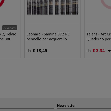
78 varianti
 2, Telaio
Léonard - Samina 872 RO
Talens - Art Cr
one 380
pennello per acquerello
Quaderno per 
€ 13,45
€ 3,34
€
da
da
Newsletter