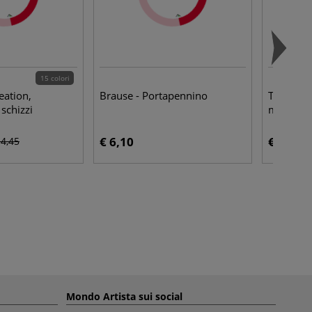
15 colori
eation,
Brause - Portapennino
Talens - 
schizzi
mascher
€ 6,10
€ 9,45
 4,45
Mondo Artista sui social