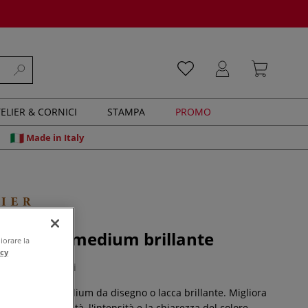
ELIER & CORNICI
STAMPA
PROMO
Made in Italy
 - Acrylic medium brillante
iorare la
acy
0 recensioni
abile come medium da disegno o lacca brillante. Migliora
nta la profondità, l'intensità e la chiarezza del colore