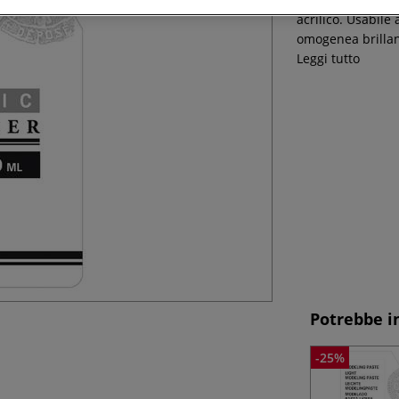
acrilico. Usabil
omogenea brillant
Leggi tutto
Potrebbe i
-25%