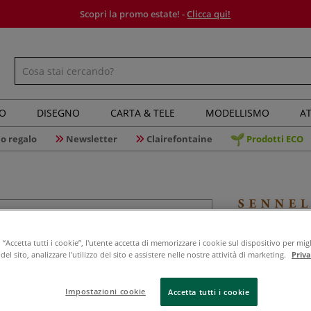
Scopri la promo estate! -
Clicca qui!
IO
DISEGNO
CARTA & TELE
MODELLISMO
AT
o regalo
Newsletter
Clairefontaine
Prodotti ECO
Sennelier
“Accetta tutti i cookie”, l'utente accetta di memorizzare i cookie sul dispositivo per migl
el sito, analizzare l'utilizzo del sito e assistere nelle nostre attività di marketing.
Priv
Impostazioni cookie
Accetta tutti i cookie
Medium fluido us
l'aderenza e aume