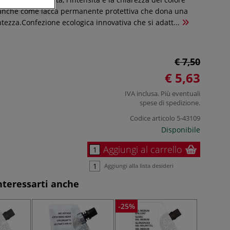
e anche come lacca permanente protettiva che dona una
ezza.Confezione ecologica innovativa che si adatt...
€ 7,50
€ 5,63
IVA inclusa. Più eventuali
spese di spedizione
.
Codice articolo
5-43109
Disponibile
Aggiungi al carrello
Aggiungi alla lista desideri
nteressarti anche
-25%