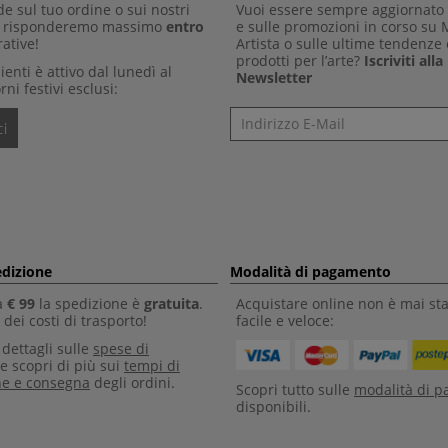
 sul tuo ordine o sui nostri
Vuoi essere sempre aggiornato 
Ti risponderemo massimo
entro
e sulle promozioni in corso su
ative!
Artista o sulle ultime tendenze 
prodotti per l’arte?
Iscriviti all
clienti è attivo dal lunedì al
Newsletter
rni festivi esclusi:
Newsletter
i
edizione
Modalità di pagamento
a
€ 99
la spedizione è
gratuita
.
Acquistare online non è mai sta
dei costi di trasporto!
facile e veloce:
i dettagli sulle
spese di
e scopri di più sui
tempi di
ne e consegna
degli ordini.
Scopri tutto sulle
modalità di 
disponibili.