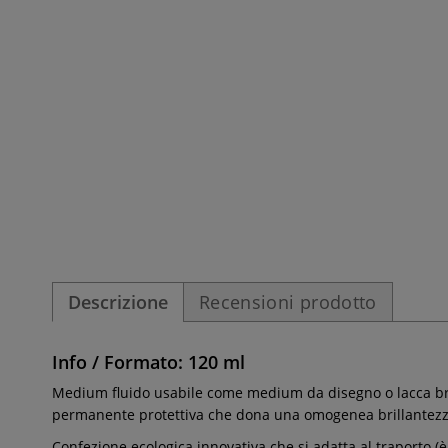
Descrizione
Recensioni prodotto
Info / Formato: 120 ml
Medium fluido usabile come medium da disegno o lacca brill
permanente protettiva che dona una omogenea brillantezz
Confezione ecologica innovativa che si adatta al traporto (è