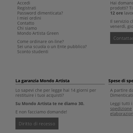
Accedi
Hai domande
Registrati
prodotti? 
Password dimenticata?
12 ore
lavor
I miei ordini
Il servizio 
Contatto
venerdì, gio
Chi siamo
Mondo Artista Green
Contattac
Come ordinare on-line?
Sei una scuola o un Ente pubblico?
Sconto studenti
La garanzia Mondo Artista
Spese di sp
Lo sapevi che per legge hai 14 giorni per
A partire d
restituire i tuoi acquisti?
Dimenticati 
Su Mondo Artista te ne diamo 30.
Leggi tutti 
spedizione
E non facciamo domande!
elaborazio
Diritto di recesso