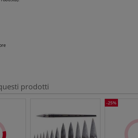
lore
questi prodotti
-25%