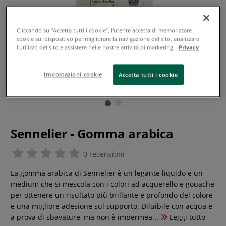
Cliccando su “Accetta tutti i cookie”, l'utente accetta di memorizzare i
cookie sul dispositivo per migliorare la navigazione del sito, analizzare
l'utilizzo del sito e assistere nelle nostre attività di marketing.
Privacy
Impostazioni cookie
Accetta tutti i cookie
Sennelier - Gomma arabica
0 recensioni
La gomma arabica di Sennelier è un legante liquido e un
medium che si mescola con i colori ad acquerello e gouache
per ottenere un risultato più brillante e profondo del colore
e una migliore adesione sul supporto. Diluibile con acqua e
a prova di sbavature, ma non è impermea...
Leggi tutto