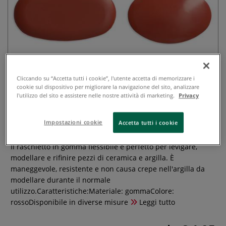
Cliccando su “Accetta tutti i cookie”, l'utente accetta di memorizzare i
cookie sul dispositivo per migliorare la navigazione del sito, analizzare
l'utilizzo del sito e assistere nelle nostre attività di marketing.
Privacy
Spatola in gomma per modellato
Impostazioni cookie
Accetta tutti i cookie
0 recensioni
Il raschietto in gomma flessibile è perfetto per levigare,
modellare e rifinire pezzi di ceramica e argilla. È
maneggevole, resistente e non causa crepe nell'argilla da
modellare durante il normale
utilizzo.Caratteristiche:Materiale: gommaColore:
rossoDisponibile in diverse misure
Leggi tutto