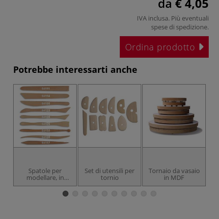
da
€ 4,05
IVA inclusa. Più eventuali
spese di spedizione
.
Ordina prodotto
Potrebbe interessarti anche
Spatole per
Set di utensili per
Tornaio da vasaio
modellare, in
tornio
in MDF
legno di bosso