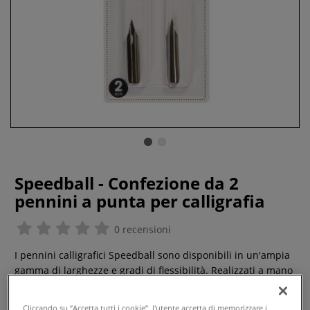
Speedball - Confezione da 2
pennini a punta per calligrafia
0 recensioni
I pennini calligrafici Speedball sono disponibili in un'ampia
gamma di larghezze e gradi di flessibilità. Realizzati a mano
negli Stati Uniti con il migliore acciaio.Caratteristiche:N. 22B
"Extra Fine": con finitura in bronzo, flessibilità media. Ideale
Cliccando su “Accetta tutti i cookie”, l'utente accetta di memorizzare i