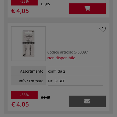
-33%
€ 6,05
€ 4,05
Codice articolo
5-63397
Non disponibile
Assortimento
conf. da 2
Info / Formato
Nr. 513EF
-33%
€ 6,05
€ 4,05