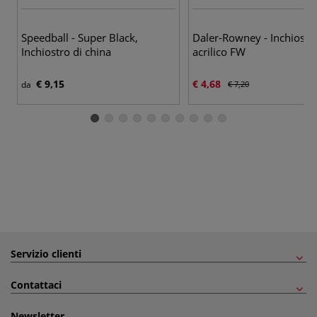
45
Speedball - Super Black,
Daler-Rowney - Inchiostr
Inchiostro di china
acrilico FW
€ 9,15
€ 4,68
da
€ 7,20
Servizio clienti
Contattaci
Newsletter