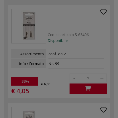
Codice articolo
5-63406
Disponibile
Assortimento
conf. da 2
Info / Formato
Nr. 99
-
+
-33%
€ 6,05
€ 4,05