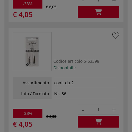
-33%
€ 6,05
€ 4,05
Codice articolo
5-63398
Disponibile
Assortimento
conf. da 2
Info / Formato
Nr. 56
-
+
-33%
€ 6,05
€ 4,05