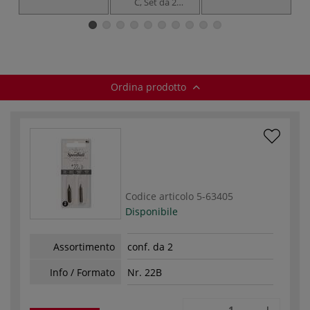
C, Set da 2
scrittura tondi
A
pennini da
scrittura piatti
Ordina prodotto
Codice articolo
5-63405
Disponibile
Assortimento
conf. da 2
Info / Formato
Nr. 22B
-
+