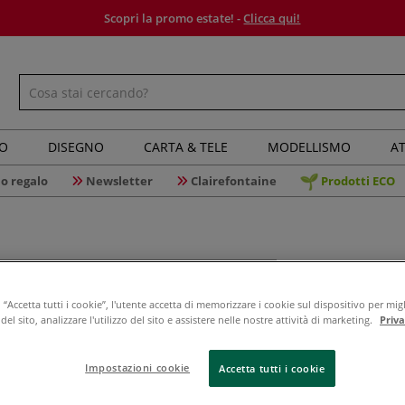
Scopri la promo estate! -
Clicca qui!
IO
DISEGNO
CARTA & TELE
MODELLISMO
AT
o regalo
Newsletter
Clairefontaine
Prodotti ECO
Stampo pe
“Accetta tutti i cookie”, l'utente accetta di memorizzare i cookie sul dispositivo per migl
el sito, analizzare l'utilizzo del sito e assistere nelle nostre attività di marketing.
Priv
Questo stampo è 
Impostazioni cookie
Accetta tutti i cookie
Lo stampo è fatto
materiale riempi