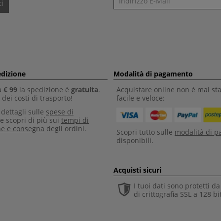
i
edizione
Modalità di pagamento
a
€ 99
la spedizione è
gratuita
.
Acquistare online non è mai sta
dei costi di trasporto!
facile e veloce:
i dettagli sulle
spese di
e scopri di più sui
tempi di
ne e consegna
degli ordini.
Scopri tutto sulle
modalità di 
disponibili.
Acquisti sicuri
I tuoi dati sono protetti d
di crittografia SSL a 128 bi