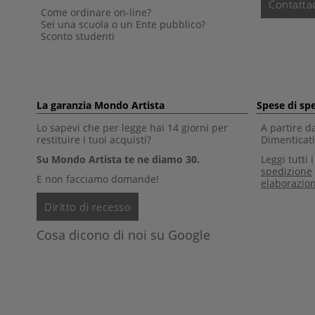
Contattac
Come ordinare on-line?
Sei una scuola o un Ente pubblico?
Sconto studenti
La garanzia Mondo Artista
Spese di sp
Lo sapevi che per legge hai 14 giorni per
A partire d
restituire i tuoi acquisti?
Dimenticati 
Su Mondo Artista te ne diamo 30.
Leggi tutti 
spedizione
E non facciamo domande!
elaborazio
Diritto di recesso
Cosa dicono di noi su Google