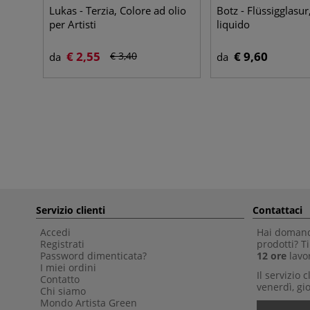
Lukas - Terzia, Colore ad olio
Botz - Flüssigglasur
per Artisti
liquido
€ 2,55
€ 9,60
€ 3,40
da
da
Servizio clienti
Contattaci
Accedi
Hai domande
Registrati
prodotti? 
Password dimenticata?
12 ore
lavor
I miei ordini
Il servizio 
Contatto
venerdì, gio
Chi siamo
Mondo Artista Green