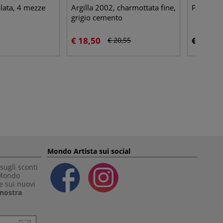
lata, 4 mezze
Argilla 2002, charmottata fine,
Punta per
grigio cemento
€ 18,50
€ 2,25
€ 20,55
Mondo Artista sui social
sugli sconti
 Mondo
e sui nuovi
a nostra