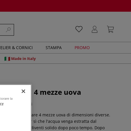
ELIER & CORNICI
STAMPA
PROMO
Made in Italy
r colata, 4 mezze uova
iorare la
0 recensioni
acy
perfetto per colare 4 mezze uova di dimensioni diverse.
 di gesso per far sì che l'acqua venga estratta dal
to e che questo diventi solido dopo poco tempo. Dopo