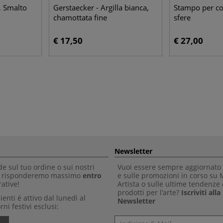
, Smalto
Gerstaecker - Argilla bianca,
Stampo per co
chamottata fine
sfere
€ 17,50
€ 27,00
Newsletter
 sul tuo ordine o sui nostri
Vuoi essere sempre aggiornato 
Ti risponderemo massimo
entro
e sulle promozioni in corso su
ative!
Artista o sulle ultime tendenze 
prodotti per l’arte?
Iscriviti all
clienti è attivo dal lunedì al
Newsletter
rni festivi esclusi:
Newsletter