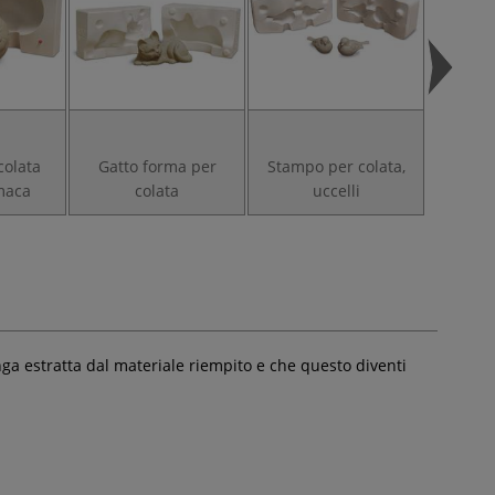
colata
Gatto forma per
Stampo per colata,
Stampo
maca
colata
uccelli
portaca
nga estratta dal materiale riempito e che questo diventi