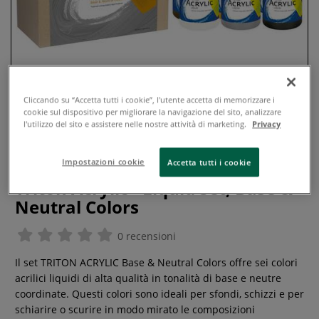
Cliccando su “Accetta tutti i cookie”, l'utente accetta di memorizzare i
cookie sul dispositivo per migliorare la navigazione del sito, analizzare
l'utilizzo del sito e assistere nelle nostre attività di marketing.
Privacy
Impostazioni cookie
Accetta tutti i cookie
Triton Acrylic - Liquid Set, Base &
Neutral Colors
0 recensioni
Il set TRITON ACRYLIC Base & Neutral Colors offre sei colori
acrilici liquidi di alta qualità in tonalità di base e neutre
coordinate. Questi colori sono ideali per sfondi, schizzi e per
schiarire o scurire in modo mirato le composizioni