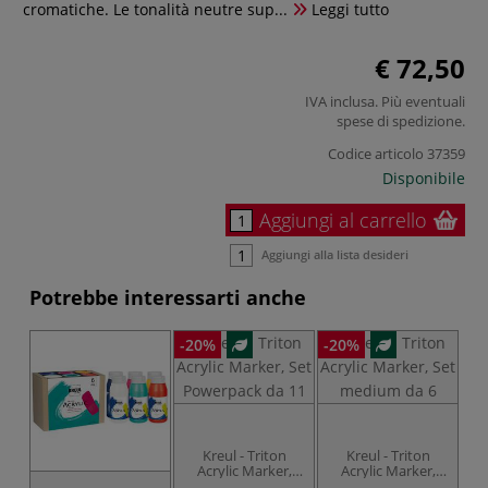
cromatiche. Le tonalità neutre sup...
Leggi tutto
€ 72,50
IVA inclusa. Più eventuali
spese di spedizione
.
Codice articolo
37359
Disponibile
Aggiungi al carrello
Aggiungi alla lista desideri
Potrebbe interessarti anche
-20%
-20%
Kreul - Triton
Kreul - Triton
Kr
Acrylic Marker,
Acrylic Marker,
Set Powerpack da
Set medium da 6