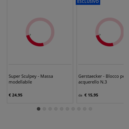
ESCLUSIVO
3 v
Super Sculpey - Massa
Gerstaecker - Blocco per
modellabile
acquerello N.3
€ 24,95
€ 15,95
da