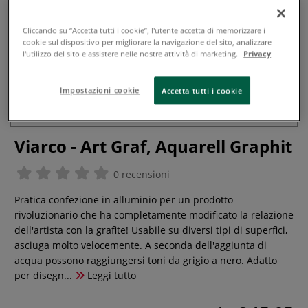
Cliccando su “Accetta tutti i cookie”, l'utente accetta di memorizzare i
cookie sul dispositivo per migliorare la navigazione del sito, analizzare
l'utilizzo del sito e assistere nelle nostre attività di marketing.
Privacy
Impostazioni cookie
Accetta tutti i cookie
Viarco - Art Graf, Aquarell Graphit
0 recensioni
Pratica confezione in alluminio per un prodotto
rivoluzionario che ha completamente modificato la relazione
dell'artista con la grafite! Usabile su diversi tipi di superfici,
asciuga molto velocemente. A seconda dell'aggiunta di
acqua possono raggiungersi toni da grigio a nero. Adatto
per disegn...
Leggi tutto