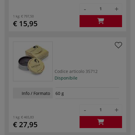
-
+
1 kg:
€ 797,50
€ 15,95
Codice articolo
35712
Disponibile
Info / Formato
60 g
-
+
1 kg:
€ 465,83
€ 27,95