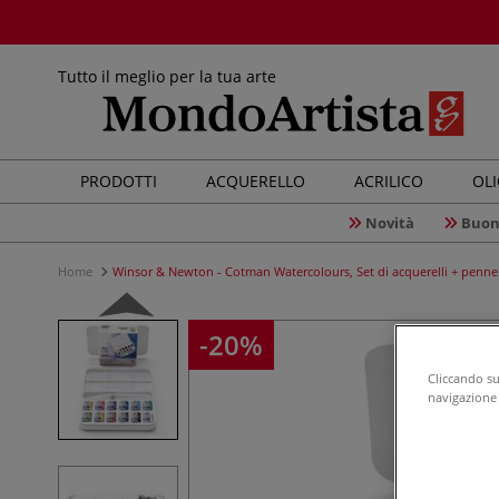
Tutto il meglio per la tua arte
PRODOTTI
ACQUERELLO
ACRILICO
OL
Novità
Buon
Home
Winsor & Newton - Cotman Watercolours, Set di acquerelli + penne
-20%
Cliccando su 
navigazione d