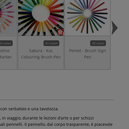
60 colori
61 colori
30 colori
coline
Sakura - Koi,
Pentel - Brush Sign
Faber-C
Marker
Colouring Brush Pen
Pen
Edition
con serbatoio e una tavolozza.
in viaggio, durante le lezioni d’arte o per schizzi
li pennelli. Il pennello, dal corpo trasparente, è piacevole