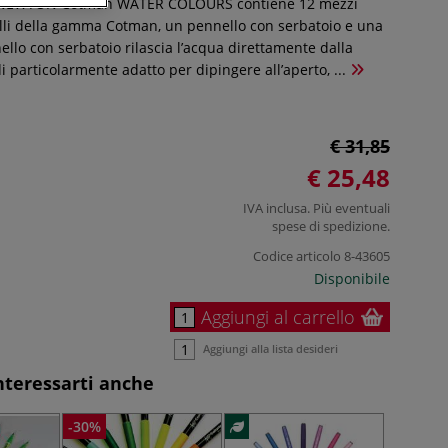
& NEWTON Cotman WATER COLOURS contiene 12 mezzi
lli della gamma Cotman, un pennello con serbatoio e una
nello con serbatoio rilascia l’acqua direttamente dalla
 particolarmente adatto per dipingere all’aperto, ...
€ 31,85
€ 25,48
IVA inclusa. Più eventuali
spese di spedizione
.
Codice articolo
8-43605
Disponibile
Aggiungi al carrello
Aggiungi alla lista desideri
nteressarti anche
-30%