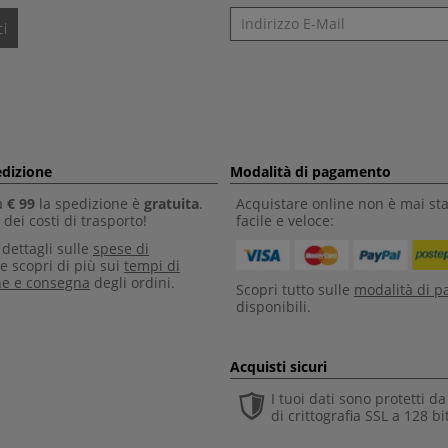
Newsletter
i
edizione
Modalità di pagamento
a
€ 99
la spedizione è
gratuita
.
Acquistare online non è mai sta
dei costi di trasporto!
facile e veloce:
i dettagli sulle
spese di
e scopri di più sui
tempi di
ne e consegna
degli ordini.
Scopri tutto sulle
modalità di 
disponibili.
Acquisti sicuri
I tuoi dati sono protetti d
di crittografia SSL a 128 bi