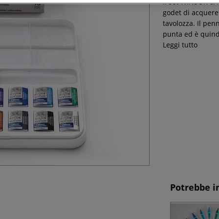
Il set WINSOR 
godet di acquere
tavolozza. Il pen
punta ed è quindi
Leggi tutto
Potrebbe i