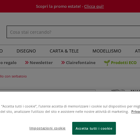
Scopri la promo estate! -
Clicca qui!
IO
DISEGNO
CARTA & TELE
MODELLISMO
AT
o regalo
Newsletter
Clairefontaine
Prodotti ECO
llo con serbatoio
Winsor &
“Accetta tutti i cookie”, l'utente accetta di memorizzare i cookie sul dispositivo per migl
el sito, analizzare l'utilizzo del sito e assistere nelle nostre attività di marketing.
Priv
Set di ac
Impostazioni cookie
Accetta tutti i cookie