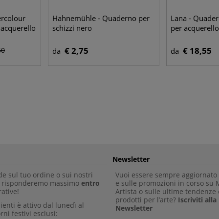
rcolour
Hahnemühle - Quaderno per
Lana - Quader
 acquerello
schizzi nero
per acquerello
€ 2,75
€ 18,55
50
da
da
Newsletter
 sul tuo ordine o sui nostri
Vuoi essere sempre aggiornato 
Ti risponderemo massimo
entro
e sulle promozioni in corso su
ative!
Artista o sulle ultime tendenze 
prodotti per l’arte?
Iscriviti all
clienti è attivo dal lunedì al
Newsletter
rni festivi esclusi: