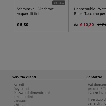
40 colori
Schmincke - Akademie,
Hahnemühle - Wate
Acquerelli fini
Book, Taccuino per
€ 5,80
€ 10,80
€ 13,
da
Servizio clienti
Contattaci
Accedi
Hai domande
Registrati
prodotti? 
Password dimenticata?
12 ore
lavor
I miei ordini
Il servizio 
Contatto
venerdì, gio
Chi siamo