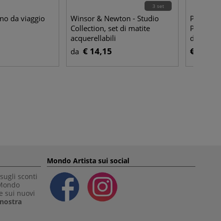
3 set
no da viaggio
Winsor & Newton - Studio
Pentel -
Collection, set di matite
Pennello
acquerellabili
d'acqua
€ 14,15
€ 7,40
da
Mondo Artista sui social
sugli sconti
 Mondo
e sui nuovi
a nostra