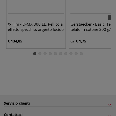
164 v
X-Film - D-MX 300 EL, Pellicola
Gerstaecker - Basic, Telai
effetto specchio, argento lucido
telato in cotone 300 g/m
€ 134,85
€ 1,75
da
Servizio clienti
Contattaci