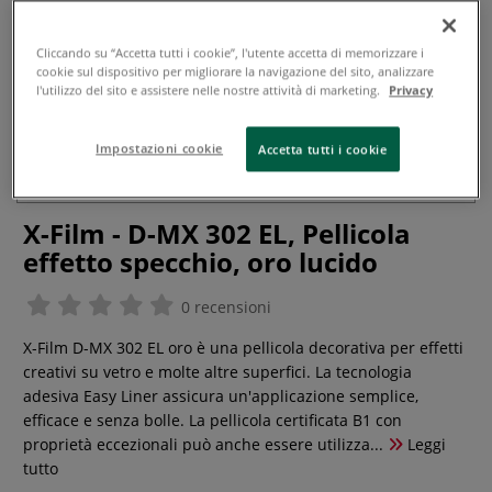
Cliccando su “Accetta tutti i cookie”, l'utente accetta di memorizzare i
cookie sul dispositivo per migliorare la navigazione del sito, analizzare
l'utilizzo del sito e assistere nelle nostre attività di marketing.
Privacy
Impostazioni cookie
Accetta tutti i cookie
X-Film - D-MX 302 EL, Pellicola
effetto specchio, oro lucido
0 recensioni
X-Film D-MX 302 EL oro è una pellicola decorativa per effetti
creativi su vetro e molte altre superfici. La tecnologia
adesiva Easy Liner assicura un'applicazione semplice,
efficace e senza bolle. La pellicola certificata B1 con
proprietà eccezionali può anche essere utilizza...
Leggi
tutto