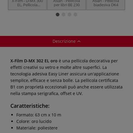
X-Film - D-MX 300
Aslan - Pellicola
Aslan - Pellicola
X-
EL, Pellicola
per libri BE 230
biadesiva DK4
effetto specchio,
argento lucido
Descrizione
X-Film D-MX 302 EL oro
è una pellicola decorativa per
effetti creativi su vetro e molte altre superfici. La
tecnologia adesiva Easy Liner assicura un'applicazione
semplice, efficace e senza bolle. La pellicola certificata
B1 con proprietà eccezionali può anche essere utilizzata
nella stampa serigrafica, offset e UV.
Caratteristiche:
Formato: 63 cm x 10 m
Colore: oro lucido
Materiale: poliestere