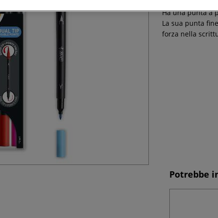
Il pennarello Int
Ha una punta a pe
La sua punta fine
forza nella scritt
Potrebbe i