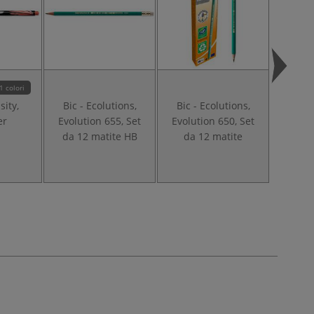
1 colori
sity,
Bic - Ecolutions,
Bic - Ecolutions,
Bic - I
er
Evolution 655, Set
Evolution 650, Set
Ti
da 12 matite HB
da 12 matite
pennar
punta
p