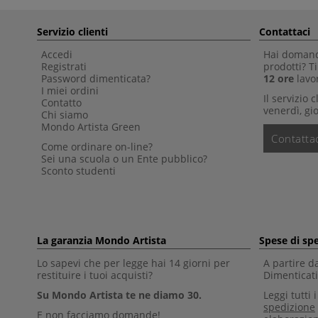
Servizio clienti
Contattaci
Accedi
Hai domande
Registrati
prodotti? 
Password dimenticata?
12 ore
lavor
I miei ordini
Il servizio 
Contatto
venerdì, gio
Chi siamo
Mondo Artista Green
Contattac
Come ordinare on-line?
Sei una scuola o un Ente pubblico?
Sconto studenti
La garanzia Mondo Artista
Spese di sp
Lo sapevi che per legge hai 14 giorni per
A partire d
restituire i tuoi acquisti?
Dimenticati 
Su Mondo Artista te ne diamo 30.
Leggi tutti 
spedizione
E non facciamo domande!