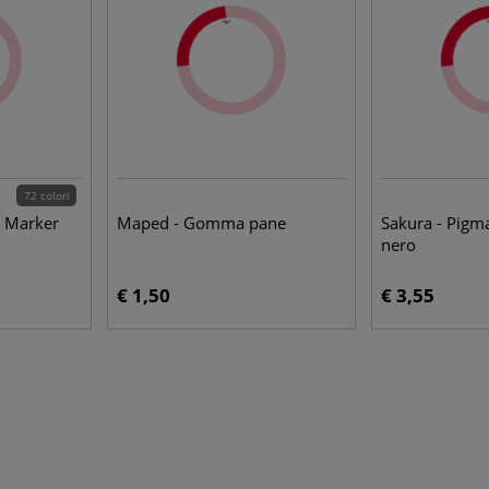
72 colori
, Marker
Maped - Gomma pane
Sakura - Pigm
nero
€ 1,50
€ 3,55