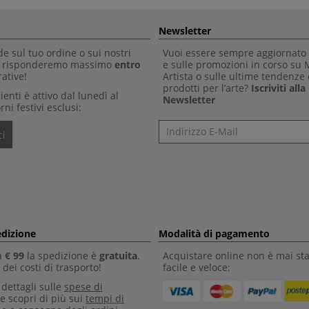
Newsletter
 sul tuo ordine o sui nostri
Vuoi essere sempre aggiornato 
Ti risponderemo massimo
entro
e sulle promozioni in corso su
ative!
Artista o sulle ultime tendenze 
prodotti per l’arte?
Iscriviti all
clienti è attivo dal lunedì al
Newsletter
rni festivi esclusi:
Newsletter
i
edizione
Modalità di pagamento
a
€ 99
la spedizione è
gratuita
.
Acquistare online non è mai sta
dei costi di trasporto!
facile e veloce:
i dettagli sulle
spese di
e scopri di più sui
tempi di