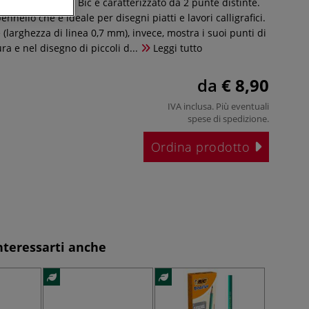
ensity Dual Tip di Bic è caratterizzato da 2 punte distinte.
nnello che è ideale per disegni piatti e lavori calligrafici.
 (larghezza di linea 0,7 mm), invece, mostra i suoi punti di
ura e nel disegno di piccoli d...
Leggi tutto
da
€ 8,90
IVA inclusa. Più eventuali
spese di spedizione
.
Ordina prodotto
nteressarti anche