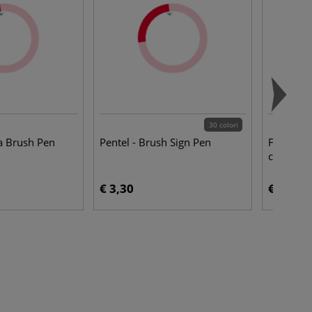
30 colori
a Brush Pen
Pentel - Brush Sign Pen
Folia - C
colorata
€ 3,30
€ 15,95