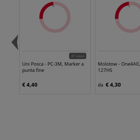
37 colori
Uni Posca - PC-3M, Marker a
Molotow - One4All
punta fine
127HS
€ 4,40
€ 4,30
da