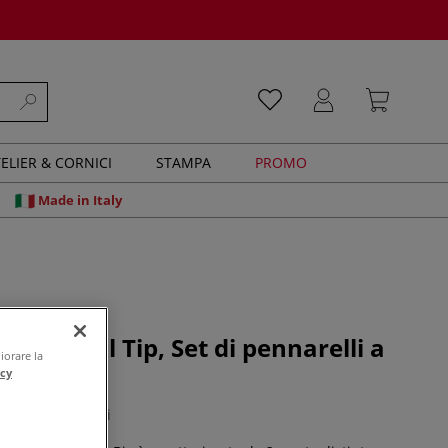
ELIER & CORNICI
STAMPA
PROMO
Made in Italy
nsity, Dual Tip, Set di pennarelli a
iorare la
unta
acy
0 recensioni