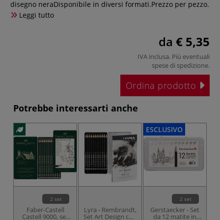
disegno neraDisponibile in diversi formati.Prezzo per pezzo.
Leggi tutto
da
€ 5,35
IVA inclusa. Più eventuali
spese di spedizione
.
Ordina prodotto
Potrebbe interessarti anche
ESCLUSIVO
2 set
2 set
Faber-Castell
Lyra - Rembrandt,
Gerstaecker - Set
V
Castell 9000, set
Set Art Design con
da 12 matite in
S