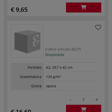
€ 9,65
Codice articolo
48275
Disponibile
Formato
A3, 29,7 x 42 cm
Grammatura
120 g/m²
Grana
opaca
-
+
€ 16,60