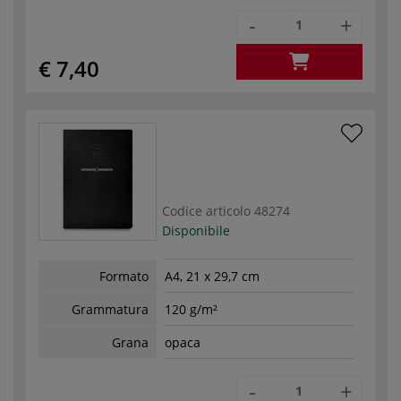
-
+
€ 7,40
Codice articolo
48274
Disponibile
Formato
A4, 21 x 29,7 cm
Grammatura
120 g/m²
Grana
opaca
-
+