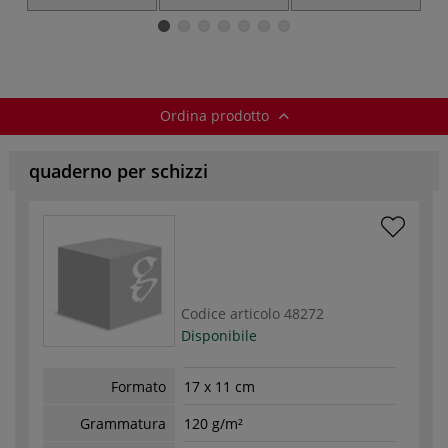
matite di grafite
12 matite
grafite
Ordina prodotto
quaderno per schizzi
Codice articolo
48272
Disponibile
Formato
17 x 11 cm
Grammatura
120 g/m²