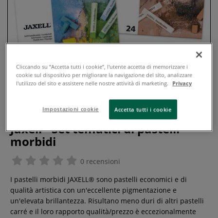
Cliccando su “Accetta tutti i cookie”, l'utente accetta di memorizzare i
cookie sul dispositivo per migliorare la navigazione del sito, analizzare
l'utilizzo del sito e assistere nelle nostre attività di marketing.
Privacy
Impostazioni cookie
Accetta tutti i cookie
Jaxell - Set tematici di pastelli
morbidi
0 recensioni
I pastelli morbidi JAXELL® sono pastelli economici e di
qualità artistica con un'eccellente pigmentazione e
un'elevata brillantezza. Risultano meno duri di altri pastelli
carré e il loro rapporto qualità/prezzo è eccezionalmente