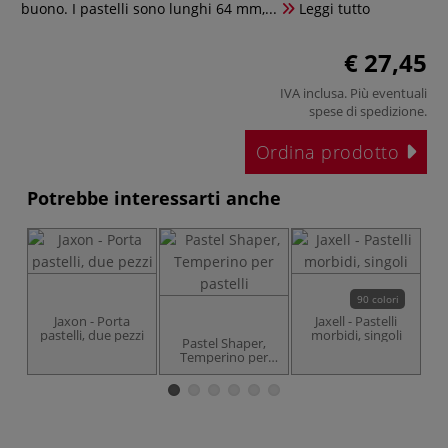
buono. I pastelli sono lunghi 64 mm,...
Leggi tutto
€ 27,45
IVA inclusa. Più eventuali
spese di spedizione
.
Ordina prodotto
Potrebbe interessarti anche
90 colori
Jaxon - Porta
Jaxell - Pastelli
J
pastelli, due pezzi
morbidi, singoli
Pastel Shaper,
Temperino per
pastelli