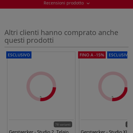
Recensioni prodotto
Altri clienti hanno comprato anche
questi prodotti
ESCLUSIVO
FINO A -15%
ESCLUSIVO
78 varianti
64 v
Gerstaecker - Studio 2, Telaio
Gerstaecker - Studio XL, T