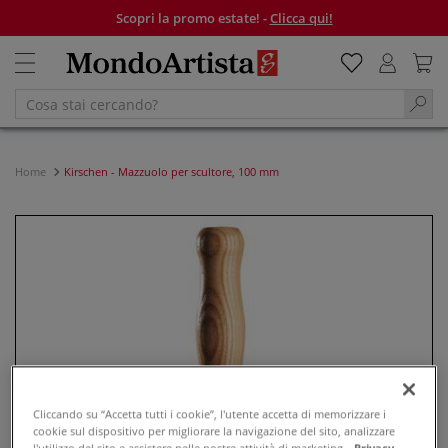
Scopri la promo estate! -
Clicca qui!
Home
Kirschen - Mazzuolo per scultore, 100 mm
Cliccando su “Accetta tutti i cookie”, l'utente accetta di memorizzare i
cookie sul dispositivo per migliorare la navigazione del sito, analizzare
l'utilizzo del sito e assistere nelle nostre attività di marketing.
Privacy