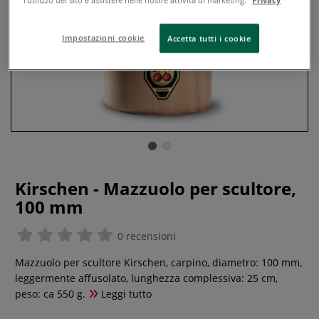
Impostazioni cookie
Accetta tutti i cookie
Kirschen - Mazzuolo per scultore,
100 mm
0 recensioni
Mazzuolo per scultore Kirschen, carpino, diametro: 100 mm,
leggermente affusolato, lunghezza complessiva: 25 cm,
peso: ca 550 g.
Leggi tutto