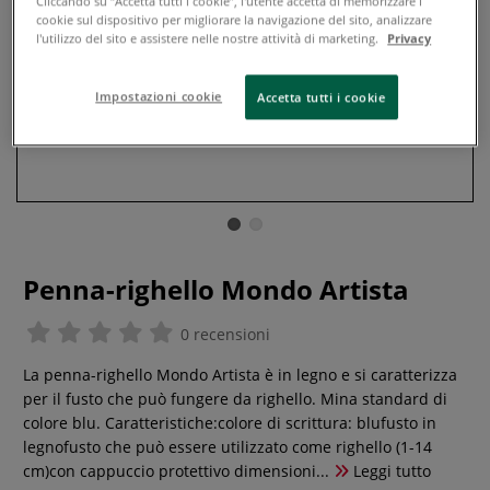
Cliccando su “Accetta tutti i cookie”, l'utente accetta di memorizzare i
cookie sul dispositivo per migliorare la navigazione del sito, analizzare
l'utilizzo del sito e assistere nelle nostre attività di marketing.
Privacy
Impostazioni cookie
Accetta tutti i cookie
Penna-righello Mondo Artista
0 recensioni
La penna-righello Mondo Artista è in legno e si caratterizza
per il fusto che può fungere da righello. Mina standard di
colore blu. Caratteristiche:colore di scrittura: blufusto in
legnofusto che può essere utilizzato come righello (1-14
cm)con cappuccio protettivo dimensioni...
Leggi tutto