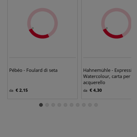
Pébéo - Foulard di seta
Hahnemühle - Expressio
Watercolour, carta per
acquerello
€ 2,15
€ 4,30
da
da