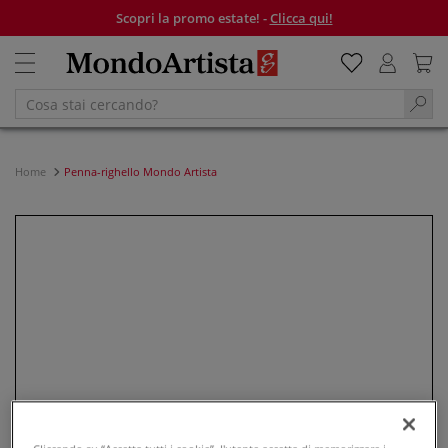
Scopri la promo estate! -
Clicca qui!
Home
Penna-righello Mondo Artista