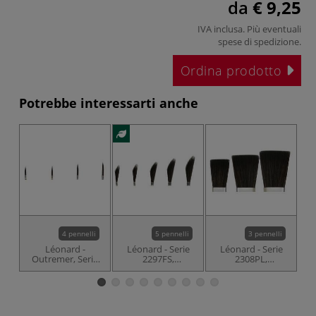
da
€ 9,25
IVA inclusa. Più eventuali
spese di spedizione
.
Ordina prodotto
Potrebbe interessarti anche
4 pennelli
5 pennelli
3 pennelli
Léonard -
Léonard - Serie
Léonard - Serie
Outremer, Serie
2297FS,
2308PL,
O
2297RL, Pennello
Outremer,
Outremer,
2
per porcellana
Pennello senza
Pennelli per
lungo
manico per
porcellana, piatti,
porcellana, a
senza manico
spada, extra