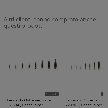
Altri clienti hanno comprato anche
questi prodotti
8 pennelli
11 p
Léonard - Outremer, Serie
Léonard - Outremer, Seri
2297RC, Pennello per
2297RO, Pennello per