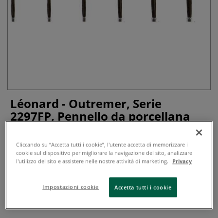
Léonard - Outremer, Serie
2297FP, Pennello da porcellana
0 recensioni
Cliccando su “Accetta tutti i cookie”, l'utente accetta di memorizzare i
cookie sul dispositivo per migliorare la navigazione del sito, analizzare
Il pennello tondo per porcellana Léonard Outremer, serie
l'utilizzo del sito e assistere nelle nostre attività di marketing.
Privacy
2297FP è ideale per i lavori di precisione e di dettaglio più
impegnativi. Questo pennello di alta qualità è realizzato in
resistente pelo sintetico che imita le proprietà delle fibre
Impostazioni cookie
Accetta tutti i cookie
naturali e off...
Leggi tutto