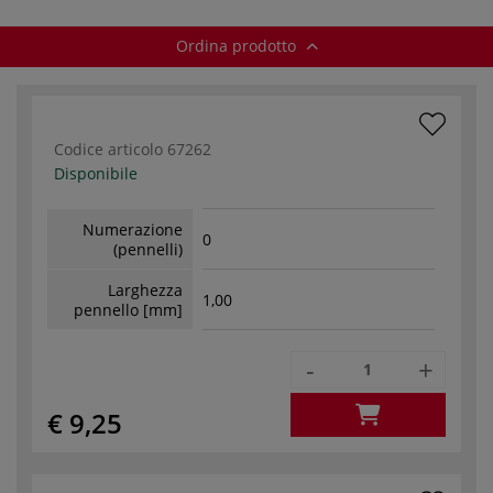
lungo
Ordina prodotto
Codice articolo
67262
Disponibile
Numerazione
0
(pennelli)
Larghezza
1,00
pennello [mm]
-
+
€ 9,25