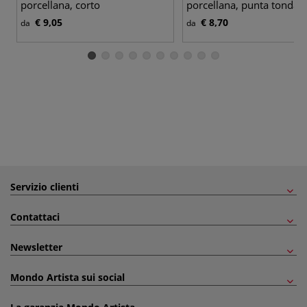
porcellana, corto
porcellana, punta tonda 
con estremità appuntita
€ 9,05
€ 8,70
da
da
Servizio clienti
Contattaci
Newsletter
Mondo Artista sui social